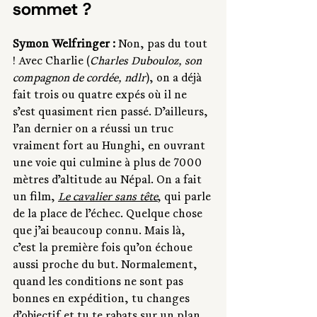
sommet ?
Symon Welfringer :
 Non, pas du tout 
! Avec Charlie (
Charles Dubouloz, son 
compagnon de cordée, ndlr
), on a déjà 
fait trois ou quatre expés où il ne 
s’est quasiment rien passé. D’ailleurs, 
l’an dernier on a réussi un truc 
vraiment fort au Hunghi, en ouvrant 
une voie qui culmine à plus de 7000 
mètres d’altitude au Népal. On a fait 
un film, 
Le cavalier sans tête
, qui parle 
de la place de l’échec. Quelque chose 
que j’ai beaucoup connu. Mais là, 
c’est la première fois qu’on échoue 
aussi proche du but. Normalement, 
quand les conditions ne sont pas 
bonnes en expédition, tu changes 
d’objectif et tu te rabats sur un plan 