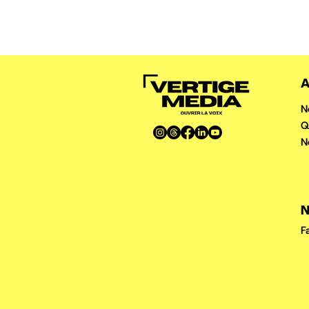
A
N
Q
N
N
F