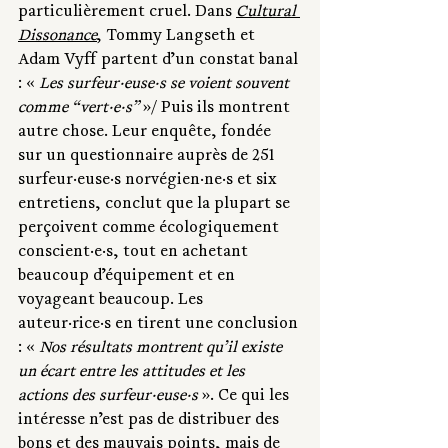
particulièrement cruel. Dans 
Cultural 
Dissonance
, Tommy Langseth et 
Adam Vyff partent d’un constat banal 
: « 
Les surfeur·euse·s se voient souvent 
comme “vert·e·s” 
»/ Puis ils montrent 
autre chose. Leur enquête, fondée 
sur un questionnaire auprès de 251 
surfeur·euse·s norvégien·ne·s et six 
entretiens, conclut que la plupart se 
perçoivent comme écologiquement 
conscient·e·s, tout en achetant 
beaucoup d’équipement et en 
voyageant beaucoup. Les 
auteur·rice·s en tirent une conclusion 
: « 
Nos résultats montrent qu’il existe 
un écart entre les attitudes et les 
actions des surfeur·euse·s
 ». Ce qui les 
intéresse n’est pas de distribuer des 
bons et des mauvais points, mais de 