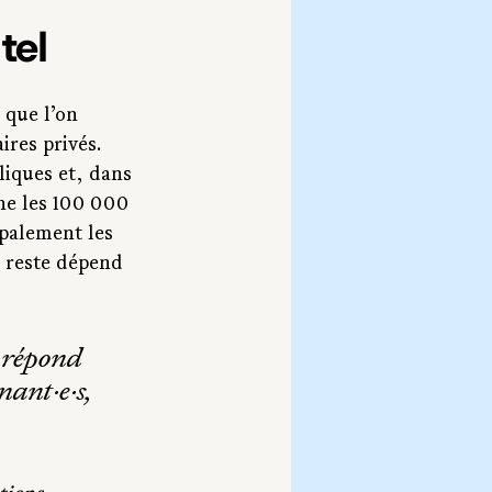
tel
 que l’on 
res privés. 
liques et, dans 
ne les 100 000 
ipalement les 
 reste dépend 
e répond 
ant·e·s, 