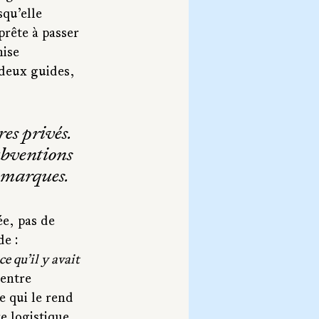
qu’elle 
rête à passer 
nise 
deux guides, 
es privés. 
subventions 
e marques.
e, pas de 
e : 
e qu’il y avait 
entre 
e qui le rend 
e logistique. 