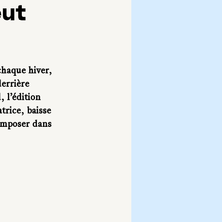
eut
chaque hiver, 
errière 
 l’édition 
trice, baisse 
omposer dans 