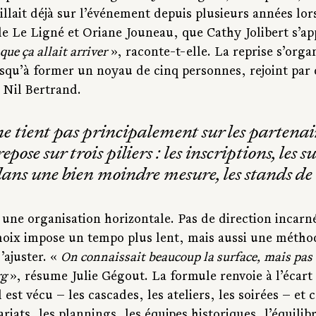
llait déjà sur l’événement depuis plusieurs années lors
e Le Ligné et Oriane Jouneau, que Cathy Jolibert s’app
que ça allait arriver
 », raconte-t-elle. La reprise s’orga
squ’à former un noyau de cinq personnes, rejoint par 
 Nil Bertrand.
 tient pas principalement sur les partenair
epose sur trois piliers : les inscriptions, les 
 dans une bien moindre mesure, les stands d
une organisation horizontale. Pas de direction incarné
hoix impose un tempo plus lent, mais aussi une méthod
ajuster. « 
On connaissait beaucoup la surface, mais pas c
g 
», résume Julie Gégout. La formule renvoie à l’écart 
 est vécu — les cascades, les ateliers, les soirées — et c
ariats, les plannings, les équipes historiques, l’équilibr