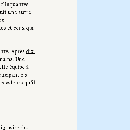
clinquantes. 
uit une autre 
de 
les et ceux qui 
nte. Après 
dix 
mains. Une 
elle équipe à 
icipant·e·s, 
s valeurs qu’il 
iginaire des 