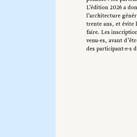
L’édition 2026 a do
l’architecture génér
trente ans, et évit
faire. Les inscriptio
venu·es, avant d’êtr
des participant·e·s 