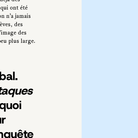
 déjà des 
qui ont été 
on n’a jamais 
èves, des 
l’image des 
eu plus large.
al. 
ttaques 
rquoi 
r 
nquête 