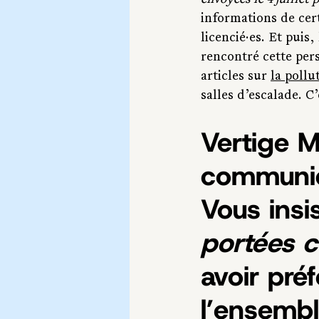
envoyées le 4 juillet 
informations de cert
licencié·es. Et puis
rencontré cette pers
articles sur 
la pollut
salles d’escalade. C
Vertige M
communiqu
Vous insi
portées c
avoir pré
l’ensembl