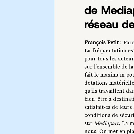
de Mediap
réseau de
François Petit
 : Par
La fréquentation est
pour tous les acteu
sur l'ensemble de la
fait le maximum pou
dotations matérielle
qu'ils travaillent d
bien-être à destinat
satisfait·es de leur
conditions de sécuri
sur 
Mediapart
. La m
nous. On met en plac