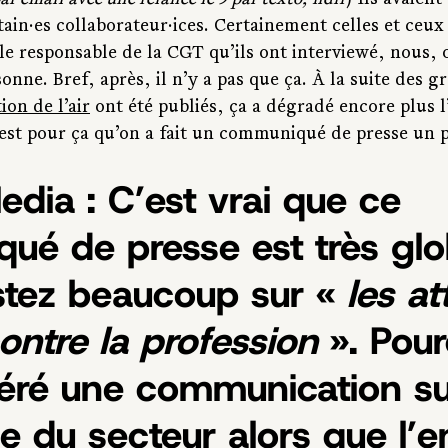
par email avec une relance le 9 par texto, ndlr
) Ils avaient
ain·es collaborateur·ices. Certainement celles et ceux 
, le responsable de la CGT qu’ils ont interviewé, nous, 
onne. Bref, après, il n’y a pas que ça. À la suite des gr
ion de l’air
 ont été publiés, ça a dégradé encore plus 
’est pour ça qu’on a fait un communiqué de presse un p
edia : C’est vrai que ce 
é de presse est très glob
stez beaucoup sur «
 les a
ontre la profession
 ». Pou
féré une communication su
e du secteur alors que l’e