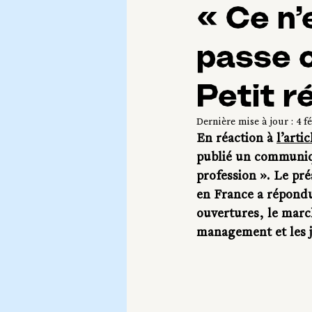
« Ce n’
passe c
Petit r
Dernière mise à jour :
4 fé
En réaction à 
l’arti
publié un communiqu
profession ». Le pré
en France a répondu 
ouvertures, le march
management et les je