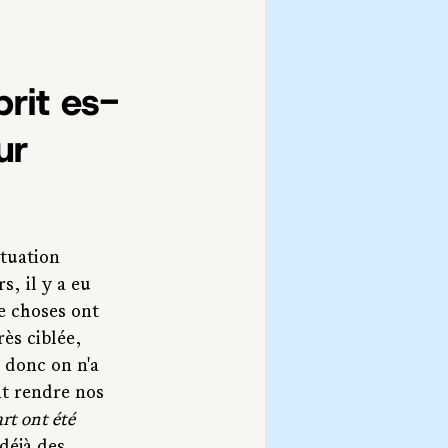
rit es-
ur 
ituation 
s, il y a eu 
e choses ont 
rès ciblée, 
 donc on n'a 
ait rendre nos 
rt ont été 