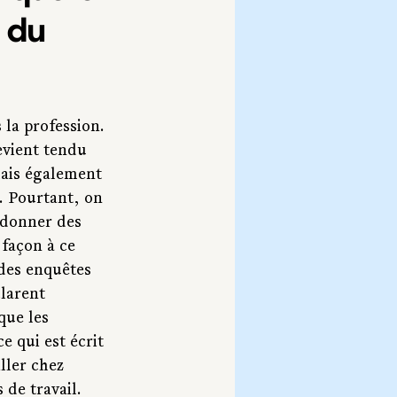
 du 
la profession. 
evient tendu 
mais également 
. Pourtant, on 
 donner des 
façon à ce 
 des enquêtes 
larent 
que les 
e qui est écrit 
ller chez 
de travail. 