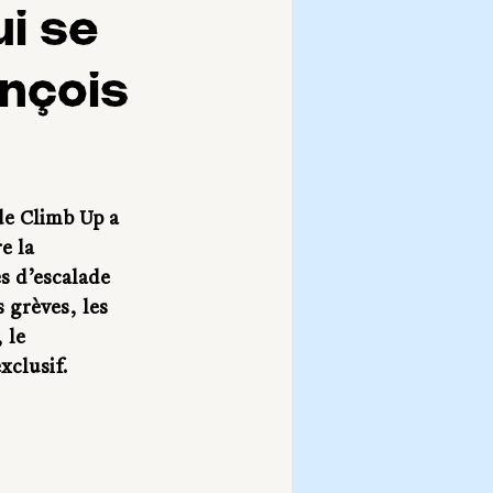
ui se
ançois
 de Climb Up a 
e la 
s d’escalade 
 grèves, les 
 le 
xclusif.