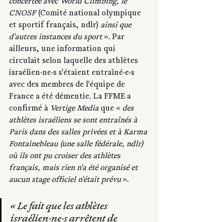
concertée avec World Climbing, le 
CNOSF 
(Comité national olympique 
et sportif français, ndlr)
 ainsi que 
d'autres instances du sport 
». Par 
ailleurs, une information qui 
circulait selon laquelle des athlètes 
israélien·ne·s s'étaient entraîné·e·s 
avec des membres de l'équipe de 
France a été démentie. La FFME a 
confirmé à 
Vertige Media
 que « 
des 
athlètes israéliens se sont entraînés à 
Paris dans des salles privées et à Karma 
Fontainebleau (une salle fédérale, ndlr) 
où ils ont pu croiser des athlètes 
français, mais rien n'a été organisé et 
aucun stage officiel n'était prévu
 ». 
« Le fait que les athlètes 
israélien·ne·s arrêtent de 