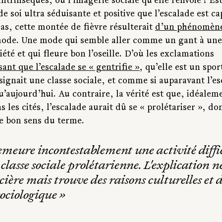
 intrinsèques, ou l’imagerie sociale qu’elle renvoie ? Es
e soi ultra séduisante et positive que l’escalade est ca
as, cette montée de fièvre résulterait 
d’un phénomène
ode. Une mode
qui semble aller comme un gant à une 
iété et qui fleure bon l’oseille. D’où les exclamations 
sant que l’escalade se « gentrifie »
, qu’elle est un spor
gnait une classe sociale, et comme si auparavant l’esc
u’aujourd’hui. Au contraire, la vérité est que, idéalem
 les cités, l’escalade aurait dû se « prolétariser », do
e bon sens du terme. 
demeure incontestablement une activité diffi
a classe sociale prolétarienne. L'explication n
cière mais trouve des raisons culturelles et d
ciologique »