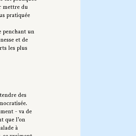
r mettre du 
us pratiquée 
 
me penchant un 
unesse et de 
ts les plus 
ntendre des 
émocratisée. 
ment - va de 
nt que l’on 
alade à 