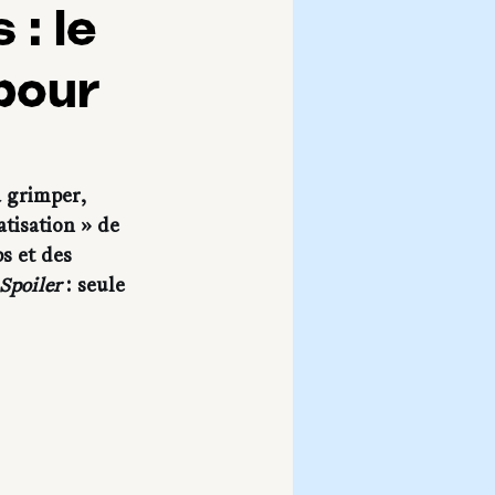
 : le
pour
à grimper, 
tisation » de 
s et des 
Spoiler
 : seule 