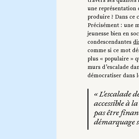
travers ses qualités
une représentation d
produire ? Dans ce c
Précisément : une
m
jeunesse bien en soc
condescendantes 
di
comme si ce mot dési
plus « populaire » q
murs d’escalade dans
démocratiser
dans l
« L'escalade 
accessible à l
pas être finan
démarquage so