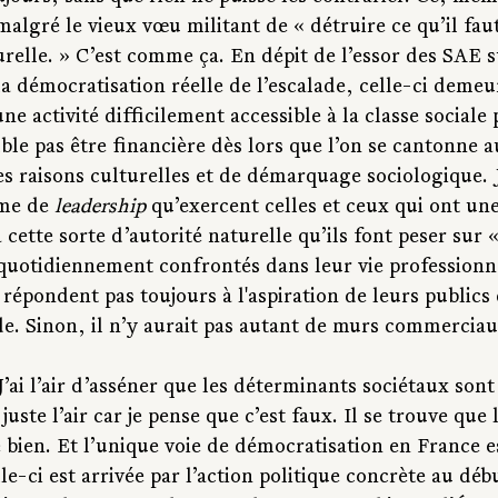
malgré le vieux vœu militant de « détruire ce qu’il fau
relle. » C’est comme ça. En dépit de l’essor des SAE s
 la démocratisation réelle de l’escalade, celle-ci demeu
e activité difficilement accessible à la classe sociale 
ble pas être financière dès lors que l’on se cantonne 
es raisons culturelles et de démarquage sociologique. 
me de 
leadership
 qu’exercent celles et ceux qui ont une
 cette sorte d’autorité naturelle qu’ils font peser sur 
 quotidiennement confrontés dans leur vie professionne
e répondent pas toujours à l'aspiration de leurs publics 
de. Sinon, il n’y aurait pas autant de murs commerciau
J’ai l’air d’asséner que les déterminants sociétaux sont 
 juste l’air car je pense que c’est faux. Il se trouve que 
bien. Et l’unique voie de démocratisation en France es
lle-ci est arrivée par l’action politique concrète au dé