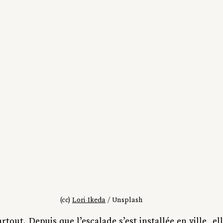
(cc) 
Lori Ikeda
 / Unsplash
tout. Depuis que l’escalade s’est installée en ville, ell