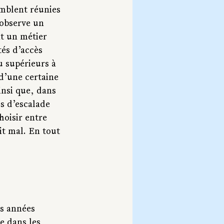
mblent réunies 
 observe un 
t un métier 
tés d’accès 
u supérieurs à 
d’une certaine 
nsi que, dans 
s d’escalade 
hoisir entre 
it mal. En tout 
es années 
e dans les 