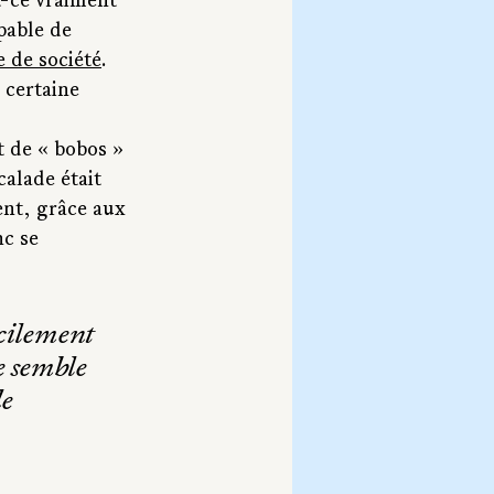
t-ce vraiment 
pable de 
 de société
. 
certaine 
t de « bobos » 
alade était 
ent, grâce aux 
nc se 
cilement 
e semble 
e 