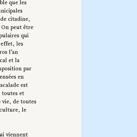
ble que les 
nicipales 
de citadine, 
 On peut être 
ulaires qui 
effet, les 
os l’an 
al et la 
sposition par 
pensées en 
scalade est 
 toutes et 
vie, de toutes 
culture, le 
qui viennent 