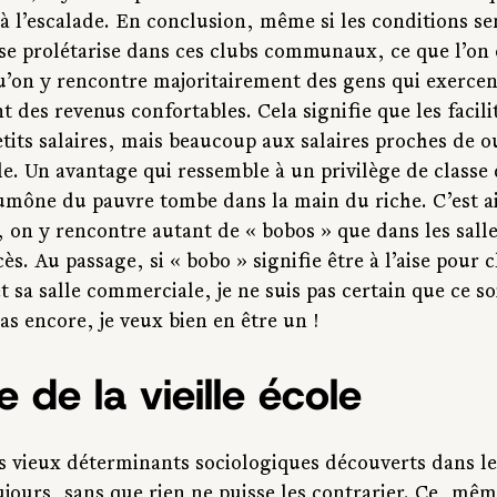
à l’escalade. En conclusion, même si les conditions se
 se prolétarise dans ces clubs communaux, ce que l’on
qu’on y rencontre majoritairement des gens qui exercen
nt des revenus confortables. Cela signifie que les facili
tits salaires, mais beaucoup aux salaires proches de o
e. Un avantage qui ressemble à un privilège de classe 
umône du pauvre tombe dans la main du riche. C’est ai
, on y rencontre autant de « bobos » que dans les salle
s. Au passage, si « bobo » signifie être à l’aise pour c
t sa salle commerciale, je ne suis pas certain que ce so
 pas encore, je veux bien en être un !
 de la vieille école
les vieux déterminants sociologiques découverts dans l
jours, sans que rien ne puisse les contrarier. Ce, mêm