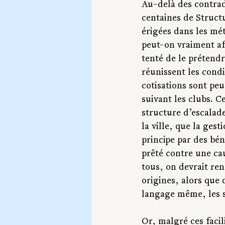
Au-delà des contradi
centaines de Struct
érigées dans les mét
peut-on vraiment aff
tenté de le prétendr
réunissent les condit
cotisations sont peu
suivant les clubs. C
structure d’escalade
la ville, que la ges
principe par des bén
prêté contre une cau
tous, on devrait ren
origines, alors que d
langage même, les 
Or, malgré ces facil