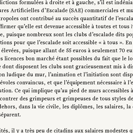
ctions formulées à droite et à gauche, s’il est indénia
ures Artificielles d’Escalade (SAE) commerciales et mu
ropoles ont contribué au succès quantitatif de l’escala
irmer qu’elle est devenue accessible à toutes et tous ?
e, puisque nombreux sont les clubs d’escalade dits pop
ions pour que l’escalade soit accessible « à tous ». En 
 élevées, puisque allant de 55 euros à seulement 70 eur
es licences bon marché étant possibles du fait que le loc
 dont disposent les clubs sont gracieusement mis à di
tion ludique du mur, l’animation et l’initiation sont dis
évoles convaincus, et que l’équipement nécessaire à l’e
tion. Ce qui implique qu’au pied de murs accessibles à
contrer des grimpeurs et grimpeuses de tous styles de 
ehors, dans la vie civile, les diplômes, les salaires, la 
séparent.
ités, il y a très peu de citadins aux salaires modestes 