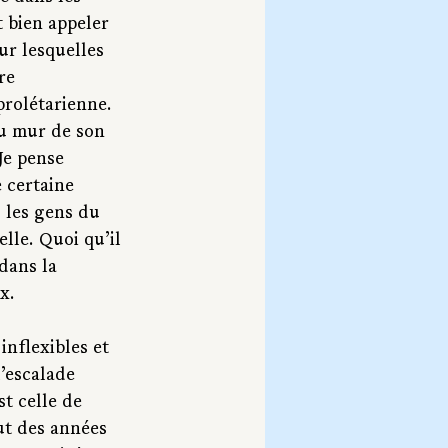
t bien appeler 
ur lesquelles 
re 
prolétarienne. 
au mur de son 
Je pense 
 certaine 
« les gens du 
lle. Quoi qu’il 
dans la 
x.
inflexibles et 
l’escalade 
t celle de 
but des années 