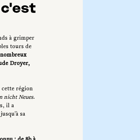
 c'est
nds à grimper 
les tours de 
e nombreux 
aude Droyer, 
 cette région 
n nicht Neues
. 
, il a 
jusqu'à sa 
onnu : de 8b à 