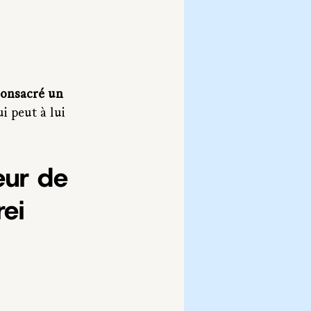
consacré un 
i peut à lui 
eur de 
ei 