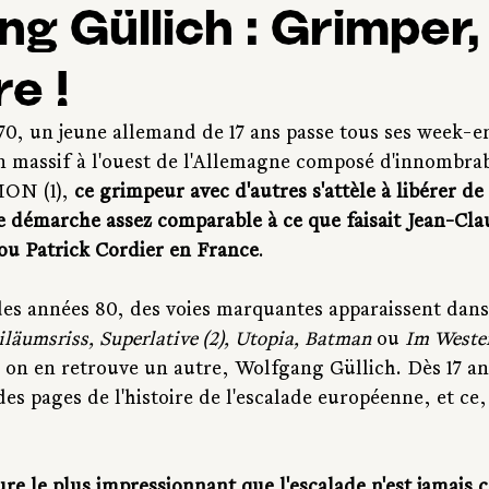
g Güllich : Grimper,
re !
 70, un jeune allemand de 17 ans passe tous ses week-e
un massif à l'ouest de l'Allemagne composé d'innombrab
ON (1), 
ce grimpeur avec d'autres s'attèle à libérer d
ne démarche assez comparable à ce que faisait Jean-Cl
ou Patrick Cordier en France
. 
des années 80, des voies marquantes apparaissent dans
iläumsriss, Superlative (2), Utopia, Batman 
ou 
Im Weste
on en retrouve un autre, Wolfgang Güllich. Dès 17 ans
s pages de l'histoire de l'escalade européenne, et ce, 
e le plus impressionnant que l'escalade n'est jamais c