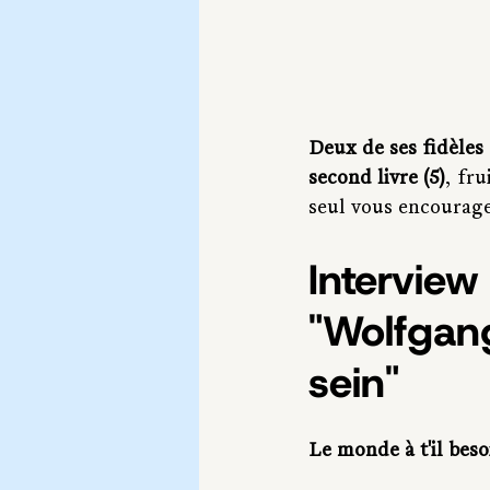
Deux de ses fidèles
second livre (5)
, fru
seul vous encourage
Interview
"Wolfgang 
sein"
Le monde à t'il bes