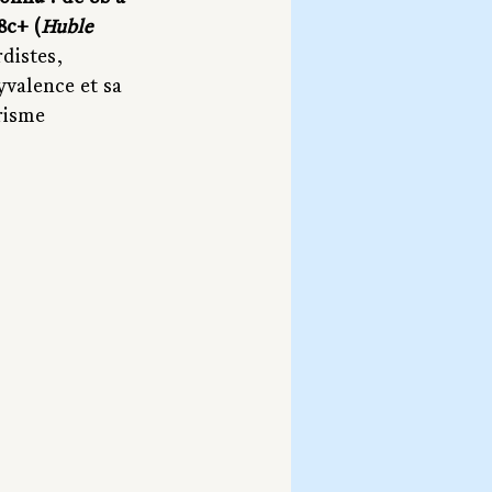
8c+ (
Huble
distes, 
yvalence et sa 
risme 