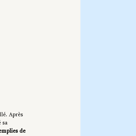
llé. Après 
 sa 
emplies de 