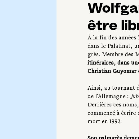
Wolfgan
être lib
À la fin des années
dans le Palatinat, 
grès. Membre des M
itinéraires, dans u
Christian Guyomar 
Ainsi, au tournant 
de l'Allemagne : 
Jub
Derrières ces noms, 
commencé à écrire de
mort en 1992. 
Son palmarès demeur