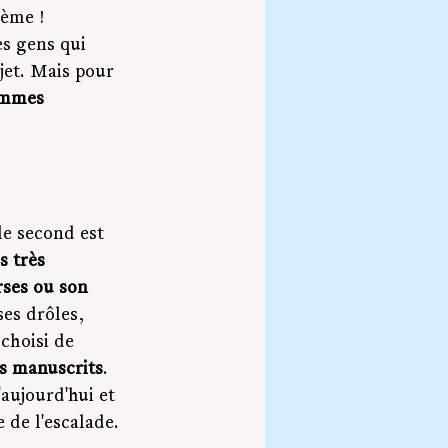
ème ! 
s gens qui 
jet. Mais pour 
mmes 
le second est 
s très 
rses ou son 
es drôles, 
choisi de 
es manuscrits
. 
'aujourd'hui et 
 de l'escalade. 