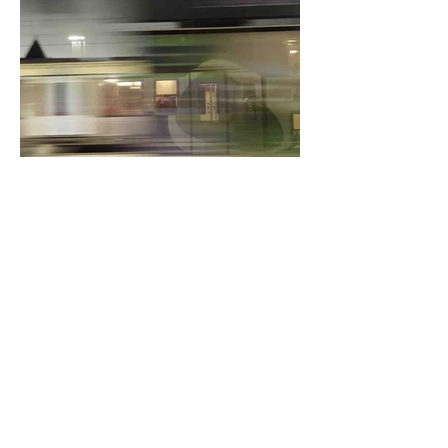
Environnement
Paris-Kalymnos : un voyage
en plusieurs longueurs (1/5)
De Paris à Kalymnos en train : explorer
l'Europe par la grande voie, sans
compromis, ni avion.