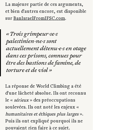
La majeure partie de ces arguments, 
et bien d'autres encore, est disponible 
sur 
BanIsraelFromIFSC.com
.
« Trois grimpeur·se·s 
palestinien·ne·s sont 
actuellement détenu·e·s en otage 
dans ces prisons, connues pour 
être des bastions de famine, de 
torture et de viol »
La réponse de World Climbing a été 
d'une lâcheté absolue. Ils ont reconnu 
le « 
sérieux
 » des préoccupations 
soulevées. Ils ont noté les enjeux « 
humanitaires et éthiques plus larges
 ». 
Puis ils ont expliqué pourquoi ils ne 
pouvaient rien faire à ce sujet.