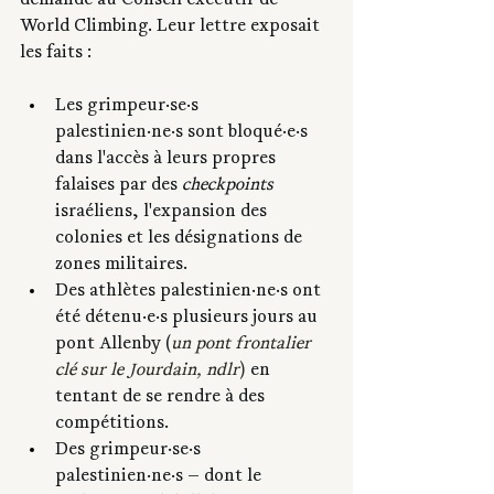
demande au Conseil exécutif de 
World Climbing. Leur lettre exposait 
les faits :
Les grimpeur·se·s 
palestinien·ne·s sont bloqué·e·s 
dans l'accès à leurs propres 
falaises par des 
checkpoints
israéliens, l'expansion des 
colonies et les désignations de 
zones militaires.
Des athlètes palestinien·ne·s ont 
été détenu·e·s plusieurs jours au 
pont Allenby (
un pont frontalier 
clé sur le Jourdain, ndlr
)
 en 
tentant de se rendre à des 
compétitions.
Des grimpeur·se·s 
palestinien·ne·s — dont le 