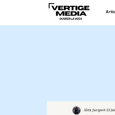
Arti
OUVRIR LA VOIX
Alex Jacquot
23 ju