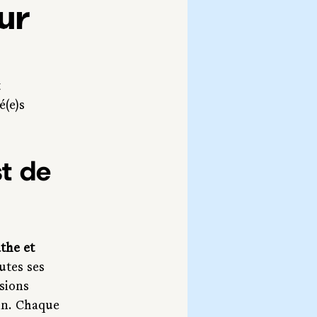
ur
 
(e)s 
t de 
the et 
utes ses 
sions 
in. Chaque 