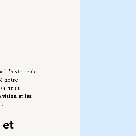
l l'histoire de 
é notre 
gathe et 
vision et les 
i.
 et 