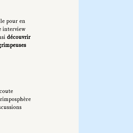
le pour en 
e interview 
si 
découvrir 
 grimpeuses 
coute 
 Grimposphère 
scussions 