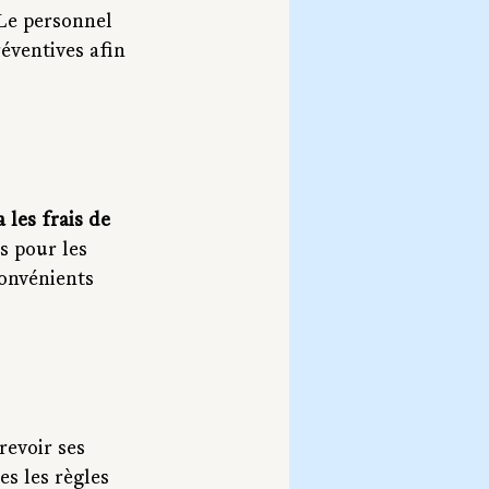
 Le personnel 
éventives afin 
les frais de 
s pour les 
convénients 
revoir ses 
s les règles 