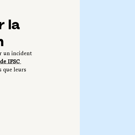
 la
n
r un incident 
de IFSC 
s que leurs 