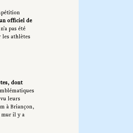
pétition 
n officiel de 
n'a pas été 
 les athlètes 
tes, dont 
emblématiques 
vu leurs 
um à Briançon, 
mur il y a 