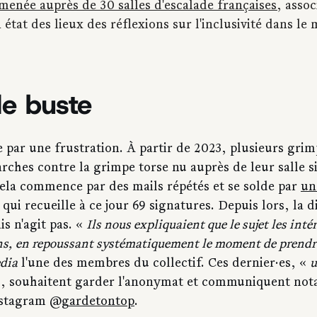
menée auprès de 30 salles d'escalade françaises
, assoc
n état des lieux des réflexions sur l'inclusivité dans le
de buste
 par une frustration. À partir de 2023, plusieurs grim
rches contre la grimpe torse nu auprès de leur salle s
Cela commence par des mails répétés et se solde par 
un
 qui recueille à ce jour 69 signatures. Depuis lors, la d
 n'agit pas. « 
Ils nous expliquaient que le sujet les intére
ns, en repoussant systématiquement le moment de prendr
edia
 l'une des membres du collectif. Ces dernier·es, « 
u
 , souhaitent garder l'anonymat et communiquent no
nstagram 
@gardetontop
.