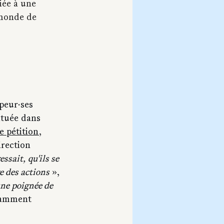
iée à une 
 monde de 
peur·ses 
ituée dans 
e pétition
, 
irection 
ssait, qu'ils se 
e des actions
 », 
ne poignée de 
tamment 