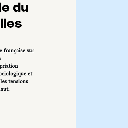
le du
lles
 française sur 
n 
priation 
ociologique et 
les tensions 
haut.