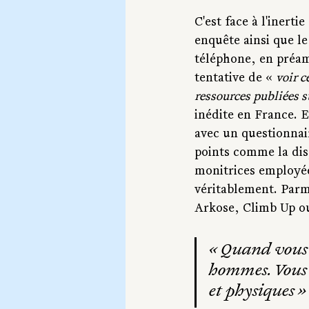
C'est face à l'inerti
enquête ainsi que le
téléphone, en préamb
tentative de « 
voir c
ressources publiées su
inédite en France. E
avec un questionnai
points comme la dis
monitrices employées
véritablement. Parm
Arkose, Climb Up ou
« Quand vous p
hommes. Vous v
et physiques »