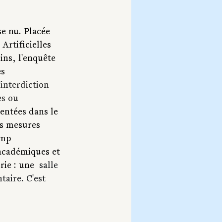
e nu. Placée 
Artificielles 
ins, l'enquête 
s 
interdiction 
es ou 
entées dans le 
es mesures 
amp 
 académiques et 
rie : une 
 salle 
taire. C'est 