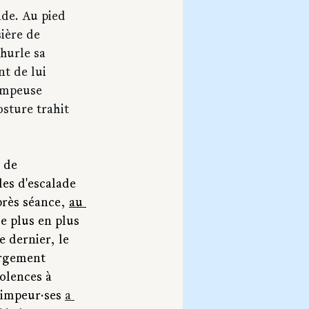
ade. Au pied 
ière de 
hurle sa 
nt de lui 
impeuse 
sture trahit 
 de 
es d'escalade 
près séance, 
au 
e plus en plus 
 dernier, le 
argement 
olences à 
rimpeur·ses 
a 