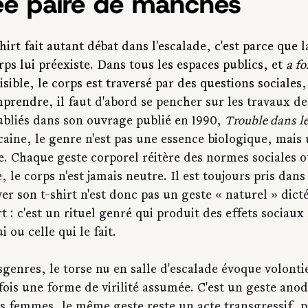
ée paire de manches
hirt fait autant débat dans l'escalade, c'est parce que 
rps lui préexiste. Dans tous les espaces publics, et 
a fo
visible, le corps est traversé par des questions sociales,
mprendre, 
il faut d'abord se pencher sur les travaux de
bliés dans son ouvrage publié en 1990, 
Trouble dans le
aine, le genre n'est pas une essence biologique, mais 
. Chaque geste corporel réitère des normes sociales ou
e, le corps n'est jamais neutre. Il est toujours pris dan
ver son t-shirt n'est donc pas un geste « naturel » dicté
t : c'est un rituel genré qui produit des effets sociaux
i ou celle qui le fait.
enres, le torse nu en salle d'escalade évoque volontier
ois une forme de virilité assumée. C'est un geste anodi
es femmes, le même geste reste un acte transgressif, p