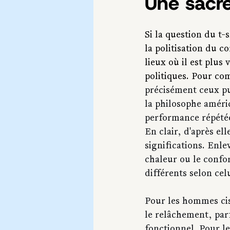
Une sacr
Si la question du t-s
la politisation du co
lieux où il est plus 
politiques. Pour co
précisément ceux pu
la philosophe améric
performance répétée
En clair, d'après ell
significations. Enle
chaleur ou le confor
différents selon celu
Pour les hommes cisg
le relâchement, parf
fonctionnel. Pour l