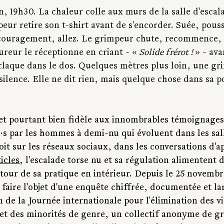
n, 19h30. La chaleur colle aux murs de la salle d'escal
eur retire son t-shirt avant de s'encorder. Suée, pouss
couragement, allez. Le grimpeur chute, recommence, 
ureur le réceptionne en criant - «
 Solide frérot ! 
» - ava
laque dans le dos. Quelques mètres plus loin, une gr
silence. Elle ne dit rien, mais quelque chose dans sa po
e et pourtant bien fidèle aux innombrables témoignages
·s par les hommes à demi-nu qui évoluent dans les sall
oit sur les réseaux sociaux, dans les conversations d'a
ticles
, l'escalade torse nu et sa régulation alimentent d
tour de sa pratique en intérieur. Depuis le 25 novembre
 faire l'objet d'une enquête chiffrée, documentée et l
n de la Journée internationale pour l'élimination des vi
et des minorités de genre, un collectif anonyme de g