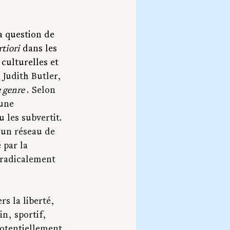
la question de 
rtiori
 dans les 
 culturelles et 
 Judith Butler, 
 genre 
. Selon 
une 
 les subvertit. 
s un réseau de 
 par la 
 radicalement 
s la liberté, 
n, sportif, 
otentiellement 