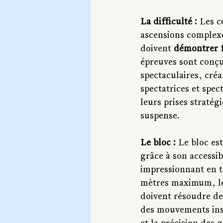
La difficulté :
 Les c
ascensions complexe
doivent 
démontrer f
épreuves sont conçu
spectaculaires, créa
spectatrices et spec
leurs prises straté
suspense.
Le bloc :
 Le bloc es
grâce à son accessib
impressionnant en t
mètres maximum, le
doivent résoudre des
des mouvements inspi