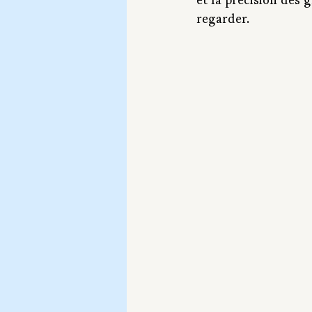
et la précision des 
regarder.