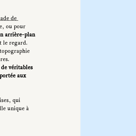
lade de 
e, ou pour 
n arrière-plan 
 le regard. 
 topographie 
res. 
e véritables 
 portée aux 
ses, qui 
lle unique à 