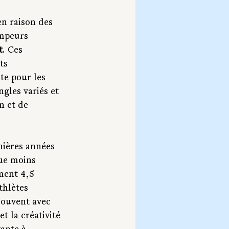
en raison des 
mpeurs 
t
. Ces 
ts 
te pour les 
ngles variés et 
n et de 
rnières années 
que moins 
ment 4,5 
thlètes 
souvent avec 
t la créativité 