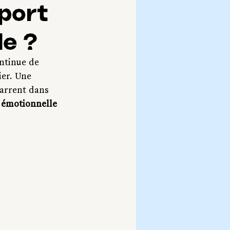
sport
de ?
ntinue de 
er. Une 
arrent dans 
 émotionnelle 