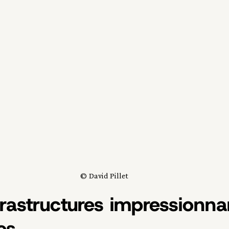
© David Pillet
frastructures impressionna
es