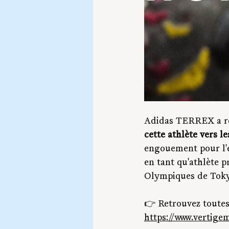
Adidas TERREX a ré
cette athlète vers l
engouement pour l'e
en tant qu'athlète p
Olympiques de Tokyo
👉 Retrouvez toutes
https://www.vertigem