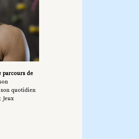
e parcours de 
son 
 son quotidien 
x Jeux 