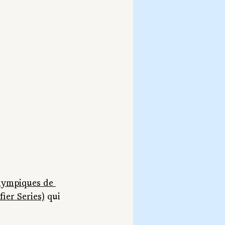
lympiques de 
ier Series)
 qui 