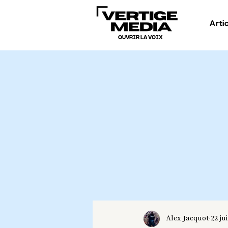
Arti
OUVRIR LA VOIX
Alex Jacquot
22 ju