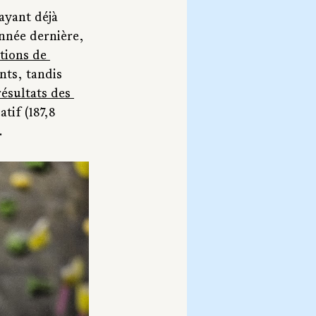
ayant déjà 
nnée dernière, 
tions de 
nts, tandis 
résultats des 
tif (187,8 
.