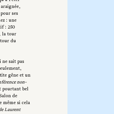
qu’à Peter 
 araignée, 
 pour ses 
ez : une 
f : 250 
 la tour 
 tour du 
 ne sait pas 
Seulement, 
tite gêne et un 
nférence non-
t pourtant bel 
 Salon de 
ge même si cela 
de Laurent 