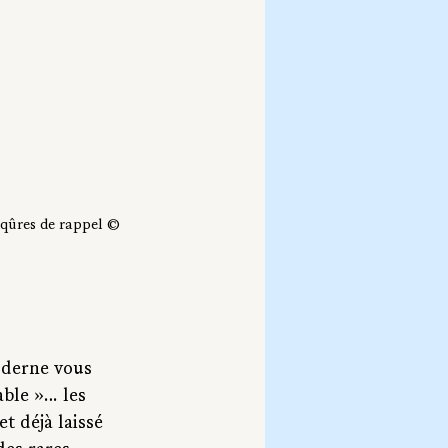
iqûres de rappel © 
oderne vous 
ble »… les 
 déjà laissé 