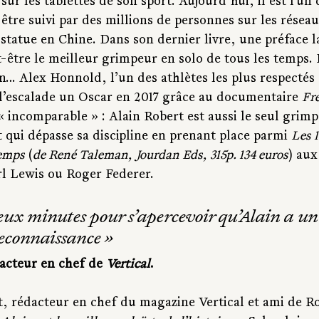
sur les tablettes de son sport. Aujourd’hui, il est l'un 
être suivi par des millions de personnes sur les réseau
 statue en Chine. Dans son dernier livre, une préface 
t-être le meilleur grimpeur en solo de tous les temps. E
n… Alex Honnold, l’un des athlètes les plus respectés 
l’escalade un Oscar en 2017 grâce au documentaire 
Fre
« incomparable » : Alain Robert est aussi le seul grimp
t qui dépasse sa discipline en prenant place parmi 
Les 
temps
 (
de René Taleman, Jourdan Eds, 315p. 134 euros
) aux
 Lewis ou Roger Federer.
 deux minutes pour s’apercevoir qu’Alain a un
econnaissance 
»
acteur en chef de 
Vertical
.
t, rédacteur en chef du magazine Vertical et ami de Ro