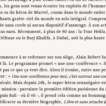
mble davantage à Jean-Louis Aubert en fin de carrière 
s, les gens sont venus écouter les exploits de l’homme
 en os du héros de Marvel, connu dans le monde entier
 hauts gratte-ciel du monde en solo intégral. Compren
 sans corde ni aucun dispositif d’assurage. À son acti
ins nues. Récemment, à plus de 60 ans : la Tour Hekla,
Défense ou le Burj Khalifa, à Dubaï, soit la plus haute
ommence à se redresser sur son siège, Alain Robert lui
ait là. Le programme promet « une non-conférence ». 
pas ce que ça veut dire. Alors il ironise, entre une pe
t : « 
Une non-conférence pour moi, c’est surtout une co
énérale. Mais depuis 24h, le super-héros sexanégaire es
e mission : parrainer la première édition parisienne du
epuis Bali - où il vit -, il prend cela comme un homma
édicacer sa dernière biographie, 
Libre et sans attache (