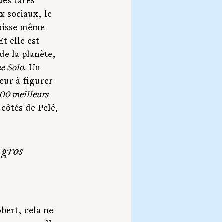
des rares 
x sociaux, le 
laisse même 
t elle est 
de la planète, 
e Solo
. Un 
eur à figurer 
100 meilleurs 
 côtés de Pelé, 
 gros 
bert, cela ne 