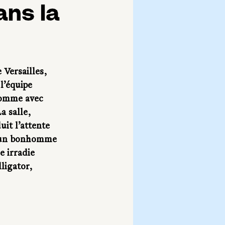
ans la
 Versailles, 
l’équipe 
 homme avec 
 salle, 
it l’attente 
, un bonhomme 
e irradie 
ligator, 