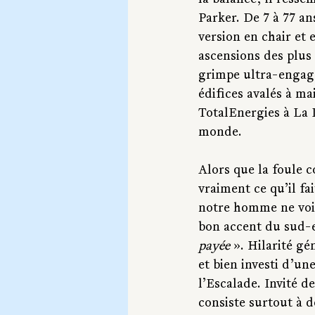
la balance, il resse
Parker. De 7 à 77 an
version en chair et
ascensions des plus
grimpe ultra-engagée
édifices avalés à ma
TotalEnergies
 à La 
monde.
Alors que la foule c
vraiment ce qu’il f
notre homme ne voit 
bon accent du sud-es
payée
 ». Hilarité g
et bien investi d’un
l’Escalade. Invité d
consiste surtout à d