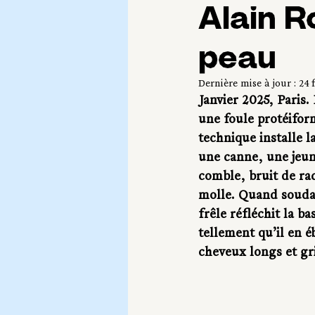
Alain R
peau
Dernière mise à jour :
24 f
Janvier 2025, Paris.
une foule protéiform
technique installe l
une canne, une jeun
comble, bruit de rac
molle. Quand soudai
frêle réfléchit la b
tellement qu’il en é
cheveux longs et gri