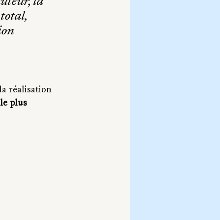
uteur, la 
otal, 
ion 
a réalisation 
le plus 