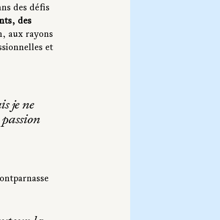
ans des défis 
nts, des 
, aux rayons 
sionnelles et 
s je ne 
 passion 
Montparnasse 