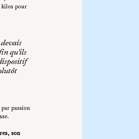
 kilos pour 
 devais 
in qu'ils 
spositif 
plutôt 
 par passion 
sse.
res, son 