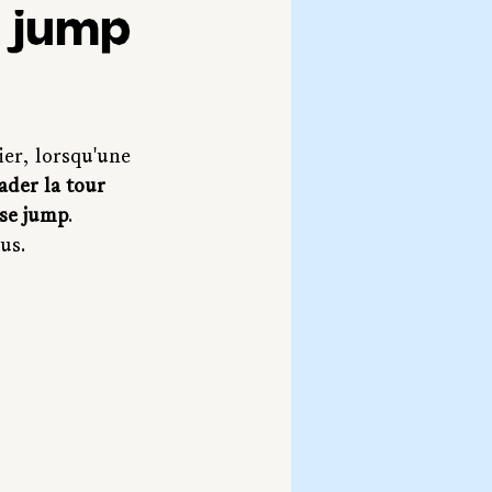
e jump
ier, lorsqu'une 
lader la tour 
ase jump
. 
us.