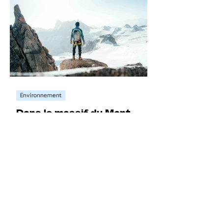
Environnement
Dans le massif du Mont-
Blanc, le climat rebat les
cartes de l’alpinisme
Écroulements, saisons déplacées, voies
transformées : la haute montagne
bascule.