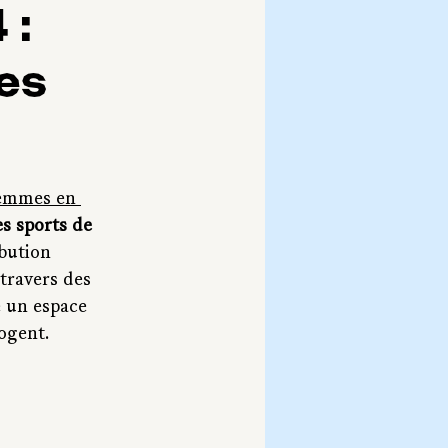
 :
es
Femmes en 
s sports de 
bution 
 travers des 
e un espace 
rogent.