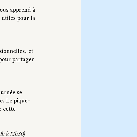
vous apprend à 
utiles pour la 
ionnelles, et 
 pour partager 
urnée se 
e. Le pique-
 cette 
0h à 12h30)