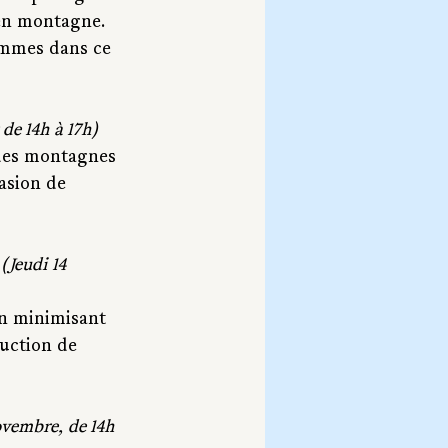
 en montagne. 
emmes dans ce 
 de 14h à 17h)
 des montagnes 
asion de 
 
(Jeudi 14 
en minimisant 
duction de 
vembre, de 14h 