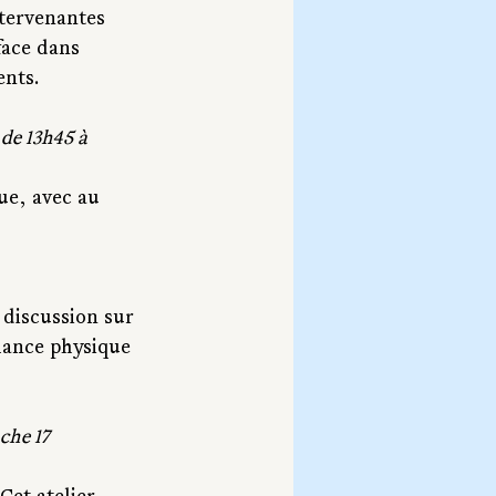
ntervenantes 
face dans 
ents.
de 13h45 à 
ue, avec au 
 discussion sur 
rmance physique 
he 17 