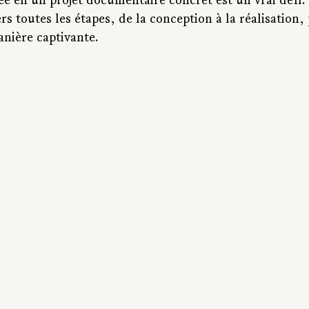
 en un projet documentaire concret est un vrai défi. C
rs toutes les étapes, de la conception à la réalisation
anière captivante.