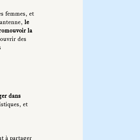
s femmes, et 
’antenne, 
le 
promouvoir la 
 ouvrir des 
 
ger dans 
stiques, et 
t à partager 