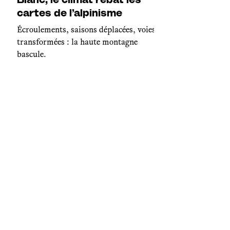
cartes de l’alpinisme
Écroulements, saisons déplacées, voies
transformées : la haute montagne
bascule.
Société
« Il faudrait perdre du
poids avant d’exister » : le