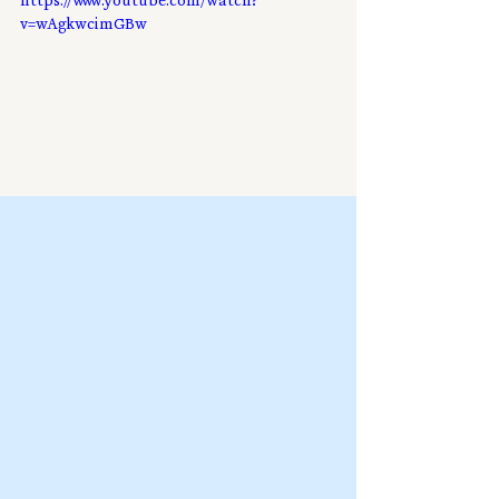
https://www.youtube.com/watch?
v=wAgkwcimGBw