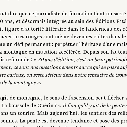
faut dire que ce journaliste de formation
tient un sacré
0 ans, et désormais intégrée au sein des Éditions Paul
it figure d’autorité littéraire dans le landerneau des ré
uvertures rouges sont même devenues cultes dans le 
me 
un défi permanent : perpétuer l'héritage d'une ma
 montagne en mutation accélérée. Depuis son fauteuil
is reformule : « 
30 ans d'édition, c'est un beau patrimoi
ment, ce sont nos questionnements sur ce qui se passe auj
este curieux, on reste sérieux dans notre tentative de trouve
s de la montagne
 ».
agit de montagne, le sens de l’ascension peut flécher v
 La boussole de Guérin ? « 
Il faut qu’il y ait de la pente 
dans un sourire. Mais aujourd’hui, les sentiers des reli
rsonnes. La pente est devenue tendance et pose des pr