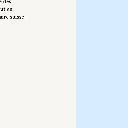
e des 
ut en 
re suisse : 