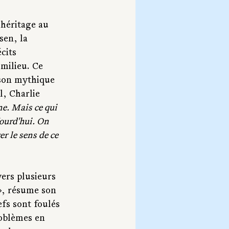
 héritage au 
sen, la 
cits 
milieu. Ce 
ison mythique 
, Charlie 
ne. Mais ce qui 
ourd'hui. On 
r le sens de ce 
ers plusieurs 
», résume son 
efs sont foulés 
oblèmes en 