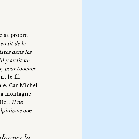
e sa propre 
venait de la 
stes dans les 
l y avait un 
r, pour toucher 
t le fil 
ale. Car Michel 
 la montagne 
fet. 
Il ne 
alpinisme que 
 donner la 