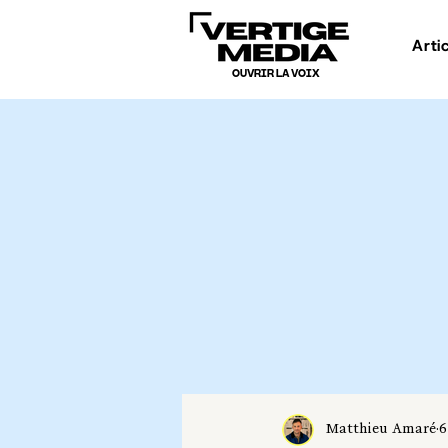
Arti
OUVRIR LA VOIX
Matthieu Amaré
6