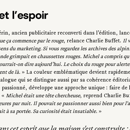
t l’espoir
in, ancien publicitaire reconverti dans l’édition, lanc
que ça commence par le rouge
, relance Charlie Buffet. 
Il 
 sens du marketing. Si vous regardez les archives des alpini
nde grimpait en chaussettes rouges. Michel a compris qu’i
ourrait-on dire aujourd’hui. Le choix du rouge pour alerte
ent de là.
 » La couleur emblématique devient rapidemen
alogue qui se distingue aussi par sa cohérence éditori
 passionné, développe une approche unique : faire de
 « 
Michel était une tête chercheuse
, reprend Charlie Buf
ures par nuit. Il pouvait se passionner aussi bien pour l'
it à sa portée. Sa curiosité était insatiable.
 »
ans cet esprit que la maison s'est construite :