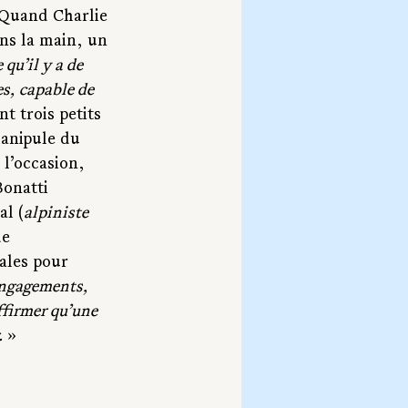
 Quand Charlie 
ans la main, un 
qu’il y a de 
s, capable de 
t trois petits 
manipule du 
l’occasion, 
onatti 
al (
alpiniste 
de 
ales pour 
 engagements, 
affirmer qu’une 
.
 »