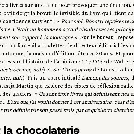
 trois livres sur une table pour provoquer une émotion.
petit doigt la broutille invisible du livre qu’il tient d
 confidence survient : « 
Pour moi, Bonatti représente ce 
isme. C’était un homme en accord absolu avec ses principe
ment son rapport à la montagne
 ». Sur le bureau, reposen
 sur un fauteuil à roulettes, le directeur éditorial les 
 automne, la maison d’édition fête ses 30 ans. Et pour 
xtes sur l’histoire de l’alpinisme : 
Le Pilier 
de Walter B
siècle dernier, ndlr
) et 
Sur l’Annapurna
 de Louis Lachen
rnier, ndlr
). Puis un autre intitulé
 L’amont des sources
, 
assja Martin qui explore des pistes de réflexion radic
 des glaciers. « 
Ce sont trois livres qui définissent nos
et
. L’axe que j’ai voulu donner à cet anniversaire, c’est d’
t pas définie par son passé mais par ce qu’elle va chercher
t la chocolaterie