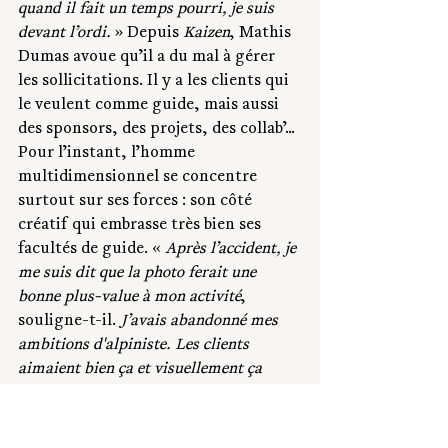
quand il fait un temps pourri, je suis 
devant l’ordi.
 » Depuis 
Kaizen
, Mathis 
Dumas avoue qu’il a du mal à gérer 
les sollicitations. Il y a les clients qui 
le veulent comme guide, mais aussi 
des sponsors, des projets, des collab’... 
Pour l’instant, l’homme 
multidimensionnel se concentre 
surtout sur ses forces : son côté 
créatif qui embrasse très bien ses 
facultés de guide. « 
Après l’accident, je 
me suis dit que la photo ferait une 
bonne plus-value à mon activité
, 
souligne-t-il. 
J’avais abandonné mes 
ambitions d'alpiniste. Les clients 
aimaient bien ça et visuellement ça 
fonctionne très bien. 
» Mathis se sert 
alors de son activité de photographe 
comme d’une vitrine à celle de guide. 