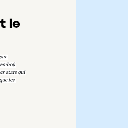
t le
sur 
tembre) 
s stars qui 
que les 