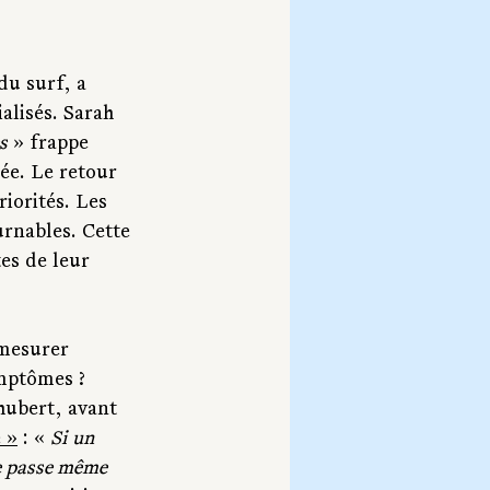
du surf, a 
alisés. Sarah 
s
 » frappe 
ée. Le retour 
iorités. Les 
nables. Cette 
es de leur 
mesurer 
mptômes ? 
hubert, avant 
 »
 : « 
Si un 
 passe même 