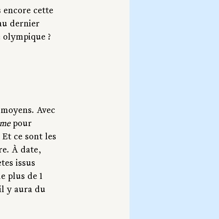
 encore cette 
au dernier 
e olympique ?
s moyens. Avec 
ime
 pour 
Et ce sont les 
re. À date, 
tes issus 
 plus de 1 
il y aura du 