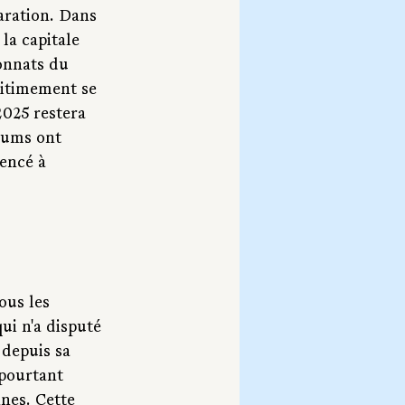
ration. Dans 
la capitale 
ionnats du 
gitimement se 
025 restera 
iums ont 
encé à 
ous les 
ui n'a disputé 
depuis sa 
pourtant 
nnes. Cette 