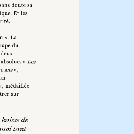
sans doute sa 
que. Et les 
ité.
n ». La 
oupe du 
 deux 
 absolue. « 
Les 
e ans 
», 
un 
, 
médaillée 
trer sur 
 baisse de 
quoi tant 