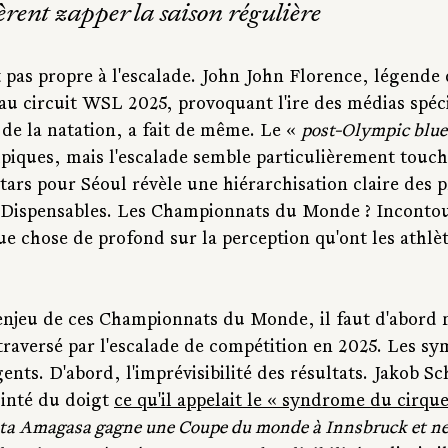
fèrent zapper la saison régulière
 pas propre à l'escalade. John John Florence, légende 
u circuit WSL 2025, provoquant l'ire des médias spéci
de la natation, a fait de même. Le « 
post-Olympic blue
mpiques, mais l'escalade semble particulièrement touch
rs pour Séoul révèle une hiérarchisation claire des pr
Dispensables. Les Championnats du Monde ? Incontour
que chose de profond sur la perception qu'ont les athlèt
enjeu de ces Championnats du Monde, il faut d'abord 
traversé par l'escalade de compétition en 2025. Les sy
ents. D'abord, l'imprévisibilité des résultats. Jakob Sc
ointé du doigt 
ce qu'il appelait le « syndrome du cirque
a Amagasa gagne une Coupe du monde à Innsbruck et ne