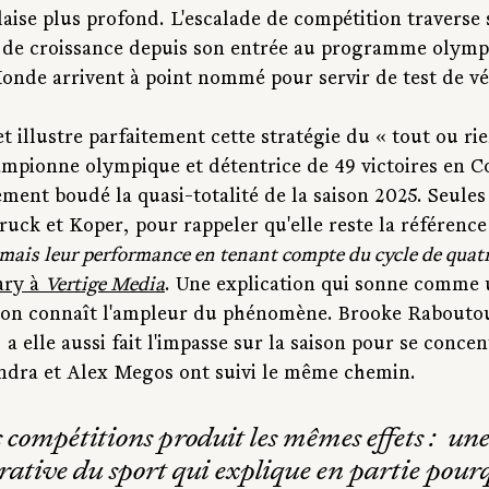
aise plus profond. L'escalade de compétition traverse 
e de croissance depuis son entrée au programme olympi
de arrivent à point nommé pour servir de test de vér
t illustre parfaitement cette stratégie du « tout ou rie
mpionne olympique et détentrice de 49 victoires en C
ment boudé la quasi-totalité de la saison 2025. Seules
ruck et Koper, pour rappeler qu'elle reste la référence
rmais leur performance en tenant compte du cycle de quatr
ary à 
Vertige Media
. Une explication qui sonne comme 
n connaît l'ampleur du phénomène. Brooke Raboutou
, a elle aussi fait l'impasse sur la saison pour se concen
ndra et Alex Megos ont suivi le même chemin.
s compétitions produit les mêmes effets :  une
rative du sport qui explique en partie pour