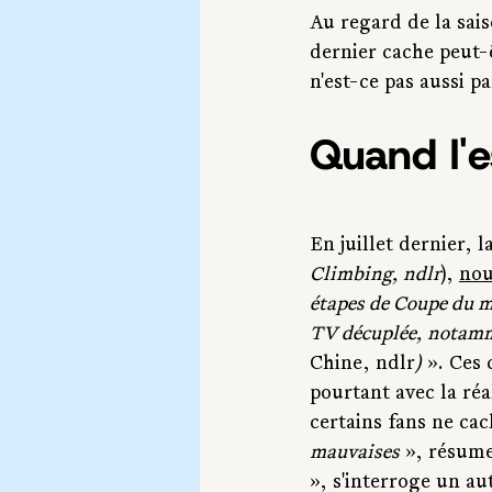
Au regard de la sais
dernier cache peut-ê
n'est-ce pas aussi p
Quand l'e
En juillet dernier, l
Climbing, ndlr
), 
nou
étapes de Coupe du m
TV décuplée, notamm
Chine, ndlr
)
 ». Ces
pourtant avec la réa
certains fans ne cac
mauvaises
 », résume
», s'interroge un au