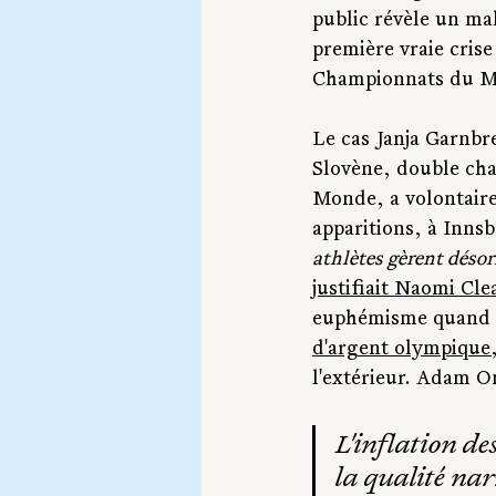
public révèle un mal
première vraie cris
Championnats du Mon
Le cas Janja Garnbre
Slovène, double cha
Monde, a volontaire
apparitions, à Innsb
athlètes gèrent déso
justifiait Naomi Cle
euphémisme quand o
d'argent olympique
l'extérieur. Adam O
L'inflation de
la qualité nar