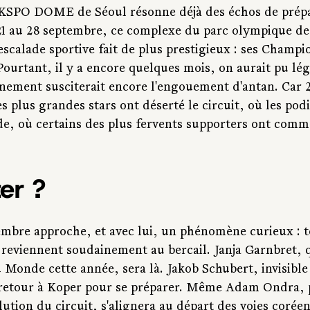
u KSPO DOME de Séoul résonne déjà des échos de prépa
21 au 28 septembre, ce complexe du parc olympique de 
'escalade sportive fait de plus prestigieux : ses Champ
ourtant, il y a encore quelques mois, on aurait pu lé
nement susciterait encore l'engouement d'antan. Car 2
 plus grandes stars ont déserté le circuit, où les pod
de, où certains des plus fervents supporters ont comm
ter ?
embre approche, et avec lui, un phénomène curieux : t
 reviennent soudainement au bercail. Janja Garnbret, q
Monde cette année, sera là. Jakob Schubert, invisible 
n retour à Koper pour se préparer. Même Adam Ondra, 
olution du circuit, s'alignera au départ des voies corée