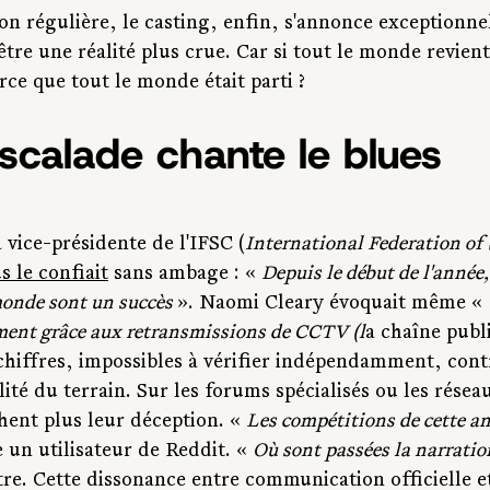
on régulière, le casting, enfin, s'annonce exceptionnel.
tre une réalité plus crue. Car si tout le monde revient
arce que tout le monde était parti ?
scalade chante le blues
a vice-présidente de l'IFSC (
International Federation of 
s le confiait
 sans ambage : « 
Depuis le début de l'année,
onde sont un succès 
». Naomi Cleary évoquait même « 
ent grâce aux retransmissions de CCTV (l
a chaîne publi
 chiffres, impossibles à vérifier indépendamment, cont
lité du terrain. Sur les forums spécialisés ou les résea
hent plus leur déception. « 
Les compétitions de cette ann
 un utilisateur de Reddit. « 
Où sont passées la narration 
tre. Cette dissonance entre communication officielle et