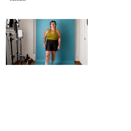
Société
« Il faudrait perdre du
poids avant d’exister » : le
corps sportif selon Yaël
Une sportive face aux insultes, aux faux
compliments et au marketing de la
diversité.