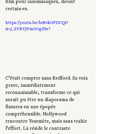
film pour insomniaques, diront 
certain·es.
https://youtu.be/brBvkOPDCQI?
si=J_ZVBYJPm0OgZ9r7
C’était compter sans Redford. Sa voix 
grave, immédiatement 
reconnaissable, transforme ce qui 
aurait pu être un diaporama de 
fissures en une épopée 
compréhensible. Hollywood 
rencontre Yosemite, mais sans trahir 
l’effort. Là réside le contraste 