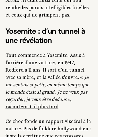
Africa
 : il était aussi celui qui a su 
rendre les parois intelligibles à celles 
et ceux qui ne grimpent pas.
Yosemite : d’un tunnel à 
une révélation
Tout commence à Yosemite. Assis à 
l’arrière d’une voiture, en 1947, 
Redford a 11 ans.
 Il
 sort d’un tunnel 
avec sa mère, et la vallée s’ouvre. « 
Je 
me sentais si petit, en même temps que 
le monde était si grand. Je ne veux pas 
regarder, je veux être dedans 
», 
racontera-t-il plus tard
.
Ce choc fonde un rapport viscéral à la 
nature. Pas de folklore hollywoodien : 
juste la certitude que ces paysages 