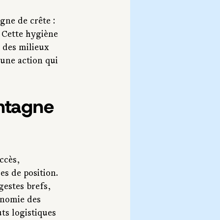
gne de crête : 
 Cette hygiène 
 des milieux 
 une action qui 
ntagne 
ccès, 
es de position. 
gestes brefs, 
onomie des 
uts logistiques 