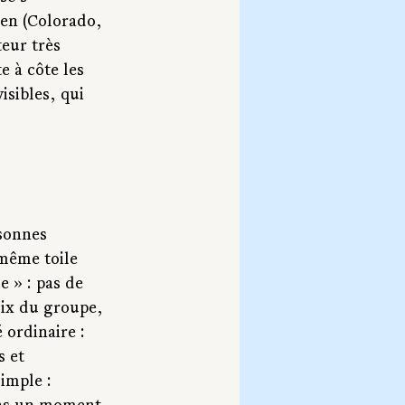
den (Colorado, 
eur très 
 à côte les 
sibles, qui 
rsonnes 
 même toile 
e » : pas de 
oix du groupe, 
 ordinaire : 
 et 
imple : 