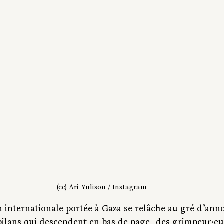
(cc) 
Ari Yulison
 / Instagram
n internationale portée à Gaza se relâche au gré d’ann
 bilans qui descendent en bas de page, des grimpeur·eu