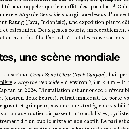
calité pour rappeler que le conflit n’est pas clos. À Gol
nière « 
Stop the Genocide
 » surgit au-dessus d’un sect
nt Raung (Java, Indonésie), une expédition plante côte
 et palestinien. Deux gestes courts, impeccablement vi
et en haut des fils d’actualité — et des conversations.
tes, une scène mondiale
 au secteur 
Canal Zone
 (
Clear Creek Canyon
), huit pe
nière
 « 
Stop the Genocide
 » d’environ 7,5 m × 3 m — la
 Capitan en 2024
. L’installation est annoncée « réversibl
t (environ deux heures), retrait immédiat. Le porte-v
eignant et grimpeur, assume une stratégie de visibilité
 sur un axe routier où passent automobilistes, cyclistes
rement dit un public mixte et non captif. Le pari est s