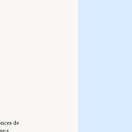
onces de 
se·s 