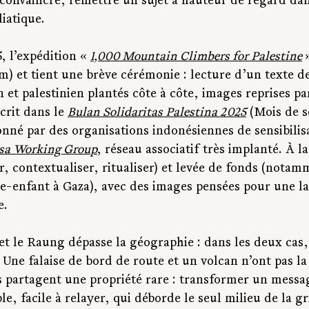
 convaincre, remettre un sujet à hauteur de regard d
iatique.
 l’expédition « 
1,000 Mountain Climbers for Palestine
) et tient une brève cérémonie : lecture d’un texte de
et palestinien plantés côte à côte, images reprises par
crit dans le 
Bulan Solidaritas Palestina 2025
 (Mois de s
onné par des organisations indonésiennes de sensibilisa
sa Working Group
, réseau associatif très implanté. À la 
r, contextualiser, ritualiser) et levée de fonds (nota
re-enfant à Gaza), avec des images pensées pour une la
e.
et le Raung dépasse la géographie : dans les deux cas,
t. Une falaise de bord de route et un volcan n’ont pas 
s partagent une propriété rare : transformer un messa
e, facile à relayer, qui déborde le seul milieu de la g