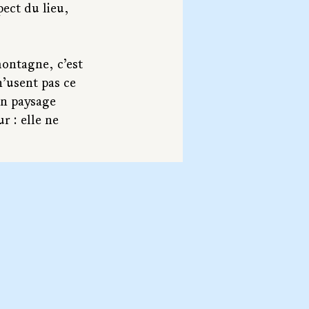
pect du lieu, 
montagne, c’est 
n’usent pas ce 
un paysage 
 : elle ne 