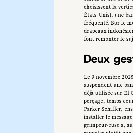
choisissent la verti
États-Unis), une ban
fréquenté. Sur le mo
drapeaux indonésien
font remonter le suj
Deux ges
Le 9 novembre 2025,
suspendent une ban
déjà utilisée sur El
perçage, temps cour
Parker Schiffer, ens
installer le message
grimpeur·euse·s, aut