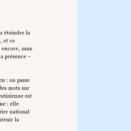
s éteindre la 
 et ce 
 encore, sans 
 la présence — 
en : on passe 
des mots sur 
estinienne est 
e : elle 
rier national 
tenir la 