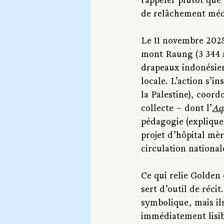
rappeler plutôt que
de relâchement méd
Le 11 novembre 2025,
mont Raung (3 344 m
drapeaux indonésien 
locale. L’action s’ins
la Palestine), coord
collecte — dont l’
Aq
pédagogie (explique
projet d’hôpital mè
circulation national
Ce qui relie Golden 
sert d’outil de réci
symbolique, mais il
immédiatement lisibl