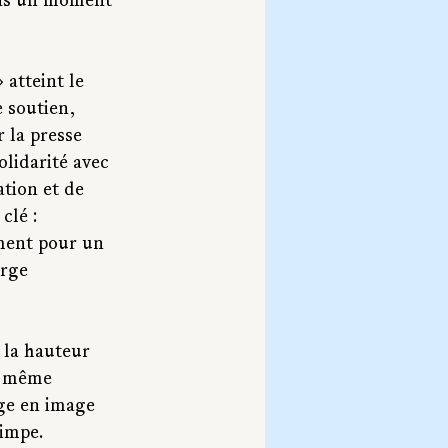
ans un moment 
» atteint le 
 soutien, 
 la presse 
olidarité avec 
tion et de 
clé : 
mment pour un 
rge 
 la hauteur 
la même 
ge en image 
rimpe.