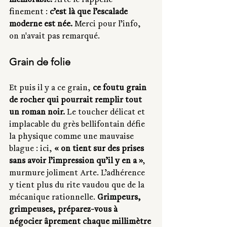
mémorable.
 Arte le rappelle 
finement : 
c’est là que l’escalade 
moderne est née.
 Merci pour l’info, 
on n'avait pas remarqué.
Grain de folie
Et puis il y a ce grain, 
ce foutu grain 
de rocher qui pourrait remplir tout 
un roman noir.
 Le toucher délicat et 
implacable du grès bellifontain défie 
la physique comme une mauvaise 
blague : ici, 
« on tient sur des prises 
sans avoir l’impression qu’il y en a »
, 
murmure joliment Arte. L’adhérence 
y tient plus du rite vaudou que de la 
mécanique rationnelle. 
Grimpeurs, 
grimpeuses, préparez-vous à 
négocier âprement chaque millimètre 