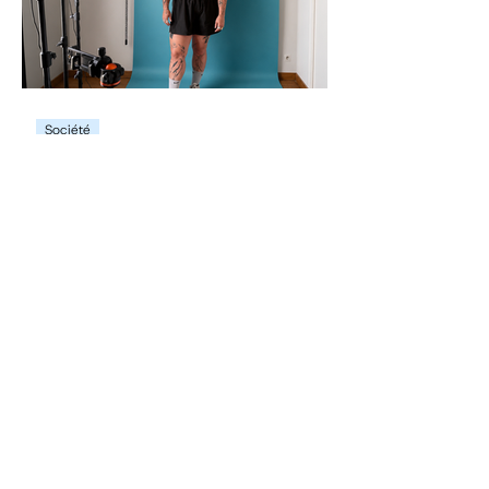
Société
« Il faudrait perdre du
poids avant d’exister » : le
corps sportif selon Yaël
Une sportive face aux insultes, aux faux
compliments et au marketing de la
diversité.