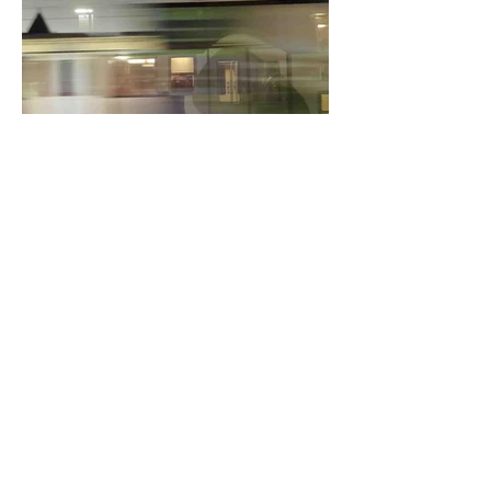
Environnement
Paris-Kalymnos : un voyage
en plusieurs longueurs (1/5)
De Paris à Kalymnos en train : explorer
l'Europe par la grande voie, sans
compromis, ni avion.