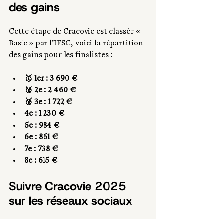
des gains
Cette étape de Cracovie est classée « 
Basic » par l’IFSC, voici la répartition 
des gains pour les finalistes :
🥇 1er : 3 690 €
🥈 2e : 2 460 €
🥉 3e : 1 722 €
4e : 1 230 €
5e : 984 €
6e : 861 €
7e : 738 €
8e : 615 €
Suivre Cracovie 2025 
sur les réseaux sociaux