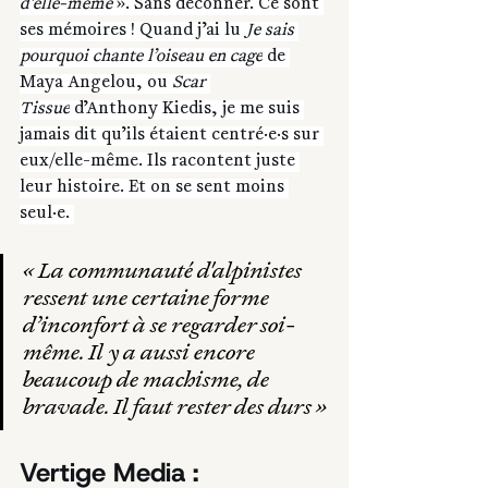
d'elle-même 
». Sans déconner. Ce sont 
ses mémoires ! Quand j’ai lu 
Je sais 
pourquoi chante l’oiseau en cage
 de 
Maya Angelou, ou 
Scar 
Tissue
 d’Anthony Kiedis, je me suis 
jamais dit qu’ils étaient centré·e·s sur 
eux/elle-même. Ils racontent juste 
leur histoire. Et on se sent moins 
seul·e. 
« 
La communauté d'alpinistes 
ressent une certaine forme 
d’inconfort à se regarder soi-
même. Il y a aussi encore 
beaucoup de machisme, de 
bravade. Il faut rester des durs
 »
Vertige Media : 