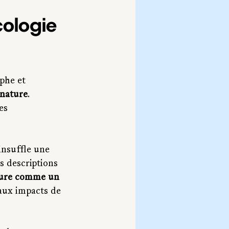
cologie 
phe et 
 nature
. 
es 
insuffle une 
s descriptions 
ture comme un 
 aux impacts de 