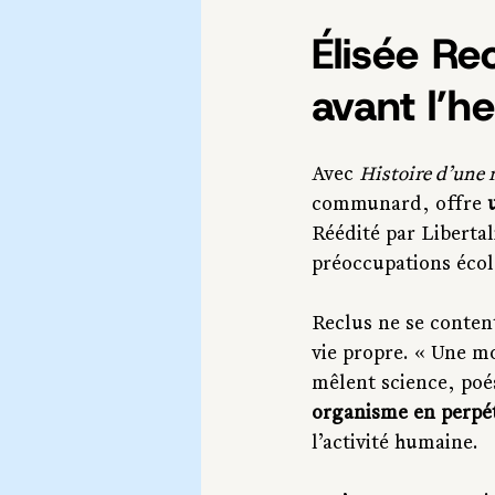
Élisée Re
avant l’h
Avec 
Histoire d’une 
communard, offre 
Réédité par Libertal
préoccupations écol
Reclus ne se content
vie propre. « Une mo
mêlent science, poés
organisme en perp
l’activité humaine.