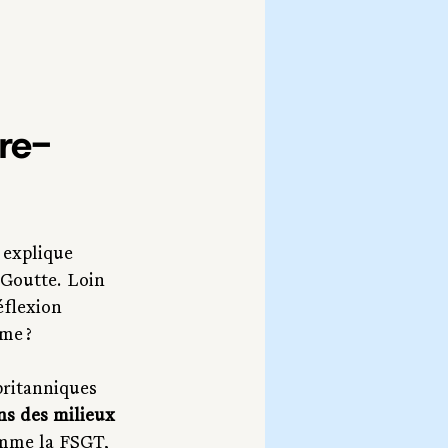
tre-
 explique 
Goutte. Loin 
éflexion 
me ?
britanniques 
ns des milieux 
comme la FSGT, 