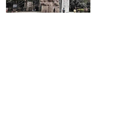
Sport et compétitions
En Inde, l’escalade reste
coincée dans un nœud
fédéral
Entre querelles d’instances et silences
d’athlètes, l’escalade indienne cherche
sa voie.