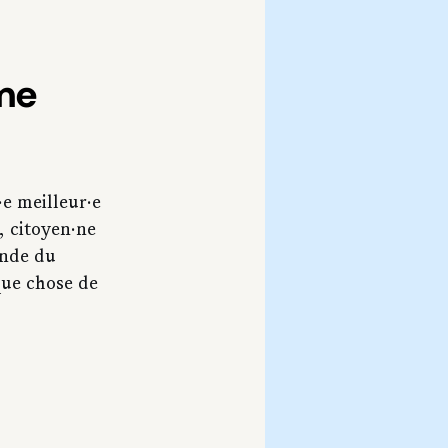
me 
e meilleur·e 
, citoyen·ne 
onde du 
que chose de 