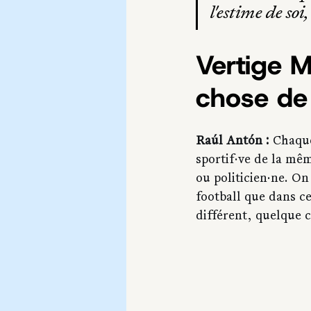
l'estime de soi
Vertige M
chose de 
Raúl Antón :
 Chaque
sportif·ve de la mê
ou politicien·ne. O
football que dans ce
différent, quelque 