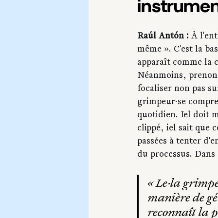
instrumen
Raúl Antón :
 À l'en
même ». C'est la ba
apparaît comme la c
Néanmoins, prenons 
focaliser non pas su
grimpeur·se compren
quotidien. Iel doit m
clippé, iel sait que 
passées à tenter d'e
du processus. Dans c
« Le·la grimpe
manière de gér
reconnaît la pe