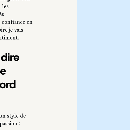
 les 
ès 
 confiance en 
ire je vais 
entiment.
dire 
e 
ord 
un style de 
passion : 