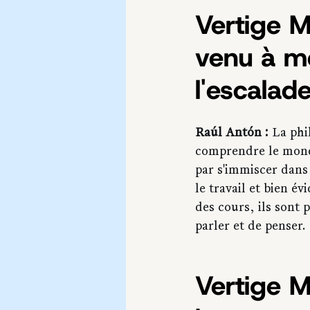
Vertige 
venu à mé
l'escalad
Raúl Antón :
 La phi
comprendre le monde
par s'immiscer dans 
le travail et bien é
des cours, ils sont
parler et de penser.
Vertige M