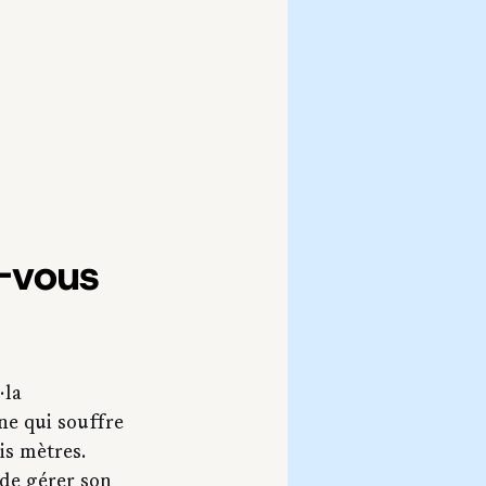
-vous 
·la 
ne qui souffre 
is mètres. 
 de gérer son 