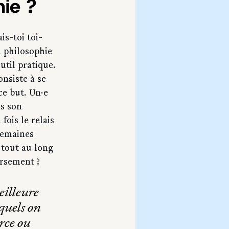
hie ?
is-toi toi-
 philosophie 
til pratique. 
nsiste à se 
ce but. Un·e 
s son 
fois le relais 
 semaines 
 tout au long 
ersement ?
eilleure 
quels on 
rce ou 