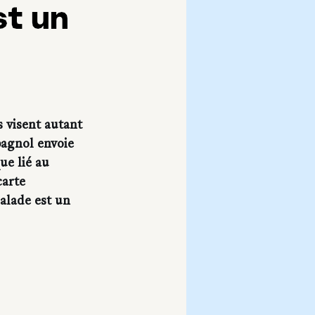
st un
 visent autant 
pagnol envoie 
ue lié au 
arte 
alade est un 