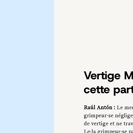
Vertige M
cette part
Raúl Antón :
 Le men
grimpeur·se néglige 
de vertige et ne tra
Le·la grimpeur·se pa