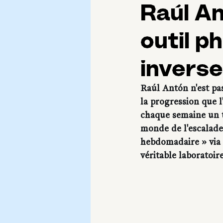
Raúl An
outil p
invers
Raúl Antón n'est pa
la progression que 
chaque semaine un t
monde de l'escalade.
hebdomadaire » via 
véritable laboratoi