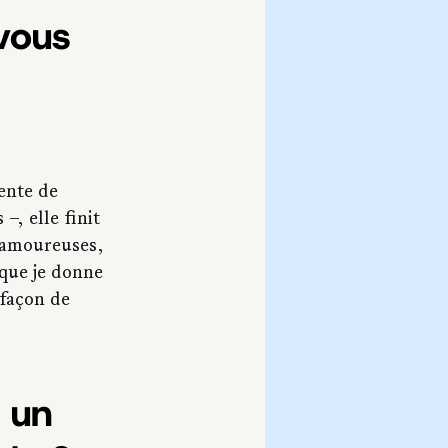
vous 
ente de 
, elle finit 
u amoureuses, 
 que je donne 
 façon de 
 un 