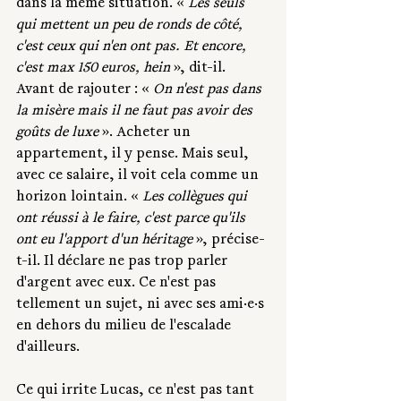
dans la même situation. « 
Les seuls 
qui mettent un peu de ronds de côté, 
c'est ceux qui n'en ont pas. Et encore, 
c'est max 150 euros, hein
 », dit-il. 
Avant de rajouter : « 
On n'est pas dans 
la misère mais il ne faut pas avoir des 
goûts de luxe
 ». Acheter un 
appartement, il y pense. Mais seul, 
avec ce salaire, il voit cela comme un 
horizon lointain. « 
Les collègues qui 
ont réussi à le faire, c'est parce qu'ils 
ont eu l'apport d'un héritage
 », précise-
t-il. Il déclare ne pas trop parler 
d'argent avec eux. Ce n'est pas 
tellement un sujet, ni avec ses ami·e·s 
en dehors du milieu de l'escalade 
d'ailleurs.
Ce qui irrite Lucas, ce n'est pas tant 