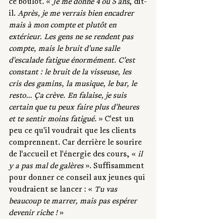
ce boulot. « 
Je me donne 4 ou 5 ans
, dit-
il.
 Après, je me verrais bien encadrer 
mais à mon compte et plutôt en 
extérieur. Les gens ne se rendent pas 
compte, mais le bruit d'une salle 
d'escalade fatigue énormément. C'est 
constant : le bruit de la visseuse, les 
cris des gamins, la musique, le bar, le 
resto... Ça crève. En falaise, je suis 
certain que tu peux faire plus d'heures 
et te sentir moins fatigué.
 » C'est un 
peu ce qu'il voudrait que les clients 
comprennent. Car derrière le sourire 
de l'accueil et l'énergie des cours, «
 il 
y a pas mal de galères
 ». Suffisamment 
pour donner ce conseil aux jeunes qui 
voudraient se lancer : « 
Tu vas 
beaucoup te marrer, mais pas espérer 
devenir riche !
 »