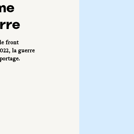
mme
rre
e front 
022, la guerre 
portage.