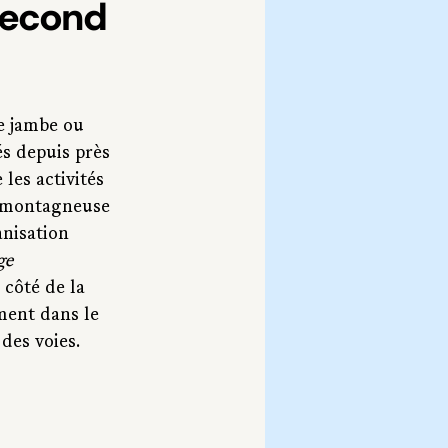
second 
e jambe ou 
és depuis près 
 les activités 
n montagneuse 
nisation 
ge 
 côté de la 
lment dans le 
des voies. 