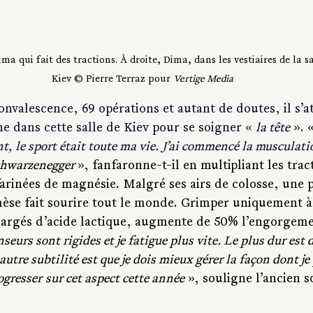
ma qui fait des tractions. À droite, Dima, dans les vestiaires de la sa
Kiev © Pierre Terraz pour 
Vertige Media
nvalescence, 69 opérations et autant de doutes, il s’at
e dans cette salle de Kiev pour se soigner « 
la tête
 ». 
t, le sport était toute ma vie. J’ai commencé la musculatio
hwarzenegger 
», fanfaronne-t-il en multipliant les trac
farinées de magnésie. Malgré ses airs de colosse, une 
èse fait sourire tout le monde. Grimper uniquement à 
argés d’acide lactique, augmente de 50% l’engorgeme
eurs sont rigides et je fatigue plus vite. Le plus dur est d
autre subtilité est que je dois mieux gérer la façon dont je
ogresser
sur cet aspect cette année
 », souligne l’ancien s