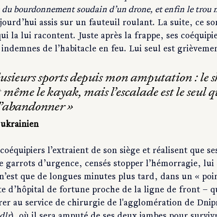
s du bourdonnement soudain d’un drone, et enfin le trou 
rd’hui assis sur un fauteuil roulant. La suite, ce son
i la lui racontent. Juste après la frappe, ses coéquipie
 indemnes de l’habitacle en feu. Lui seul est grièvemen
plusieurs sports depuis mon amputation : le ski
même le kayak, mais l’escalade est le seul qu
d’abandonner »
 ukrainien
coéquipiers l’extraient de son siège et réalisent que se
 garrots d’urgence, censés stopper l’hémorragie, lui 
 n’est que de longues minutes plus tard, dans un « poi
rte d’hôpital de fortune proche de la ligne de front – 
rer au service de chirurgie de l'agglomération de Dnip
dlr
), où il sera amputé de ses deux jambes pour surviv