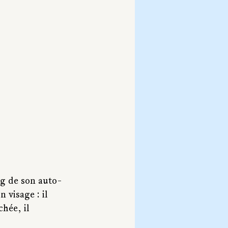
ng de son auto-
 visage : il 
achée
, il 