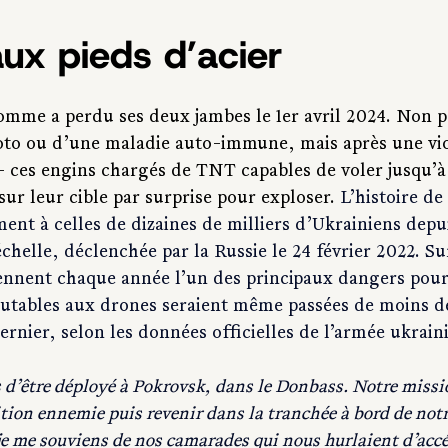
ux pieds d’acier
omme a perdu ses deux jambes le 1er avril 2024. Non pa
to ou d’une maladie auto-immune, mais après une vio
– ces engins chargés de TNT 
capables de voler
 jusqu’à
 sur leur cible par surprise pour exploser.
 L’histoire d
nt à celles de dizaines de milliers d’Ukrainiens depui
chelle, déclenchée par la Russie le 24 février 2022. Sur
ennent chaque année l’un des principaux dangers pour l
putables aux drones seraient même passées de moins d
ernier, selon les données officielles de l’armée ukrain
is d’être déployé à Pokrovsk, dans le Donbass. Notre missi
ition ennemie puis revenir dans la tranchée à bord de notr
je me souviens de nos camarades qui nous hurlaient d’accé