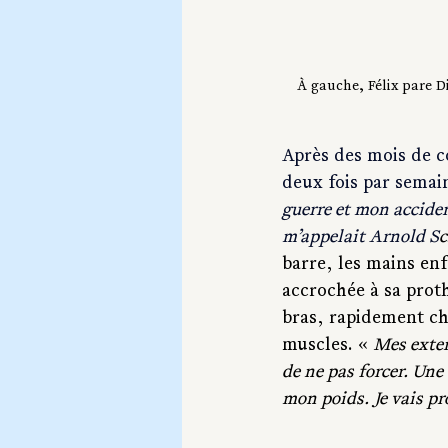
À gauche, Félix pare Di
Après des mois de co
deux fois par semain
guerre et mon acciden
m’appelait Arnold S
c
barre, les mains en
accrochée à sa proth
bras, rapidement ch
muscles. « 
Mes extens
de ne pas forcer. Une 
mon poids. Je vais pr