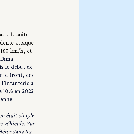
s à la suite 
lente attaque 
 150 km/h, et 
e Dima 
s le début de 
 le front, ces 
’infanterie à 
e 10% en 2022 
ienne.
on était simple 
e véhicule. Sur 
lérer dans les 