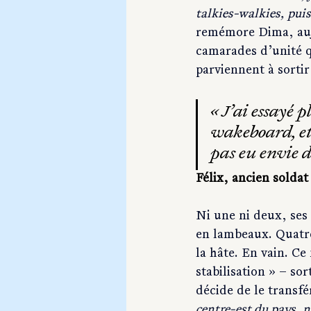
talkies-walkies, pui
remémore Dima, aujou
camarades d’unité qu
parviennent à sortir
« J’ai essayé 
wakeboard, et 
pas eu envie 
Félix, ancien soldat
Ni une ni deux, ses 
en lambeaux. Quatre
la hâte. En vain. Ce
stabilisation » – so
décide de le transfé
centre-est du pays, n