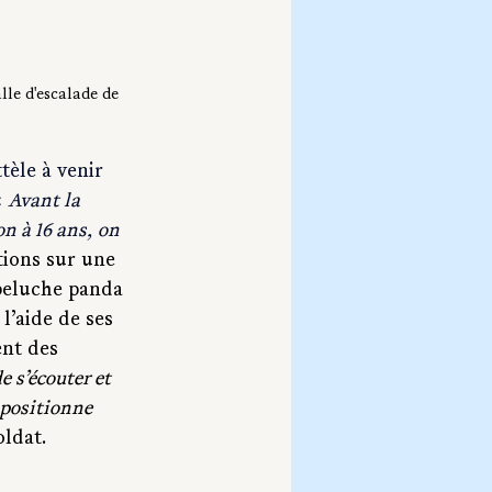
lle d'escalade de 
tèle à venir 
« 
Avant la 
n à 16 ans, on 
tions sur une 
peluche panda 
l’aide de ses 
nt des 
e s’écouter et 
 positionne 
oldat.