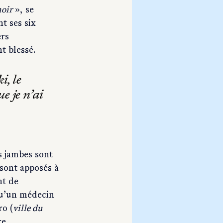
noir
 », se 
t ses six 
rs 
t blessé.
, le 
e je n’ai 
s jambes sont 
sont apposés à 
nt de 
qu’un médecin 
ro (
ville du 
re.