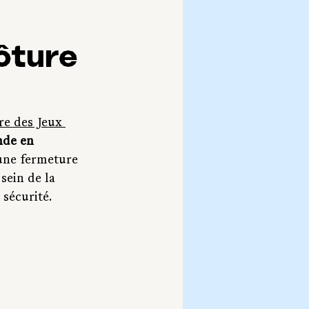
ôture
re des Jeux 
nde en 
une fermeture 
ein de la 
 sécurité.