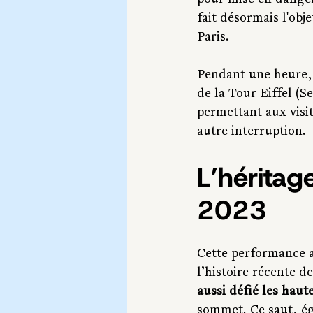
pour mise en danger 
fait désormais l'ob
Paris.
Pendant une heure, l
de la Tour Eiffel (S
permettant aux visi
autre interruption.
L’héritag
2023
Cette performance a
l’histoire récente d
aussi défié les haut
sommet. Ce saut, éga