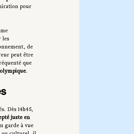
miration pour 
mme 
 les 
ronnement, de 
eur peut être 
fréquenté que 
e olympique
.
és
és. Dès 14h45, 
pté juste en 
en garde à vue 