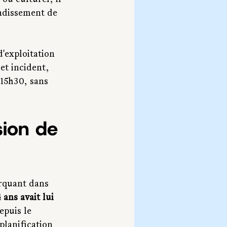
ou culturel, il 
ondissement de 
'exploitation 
et incident, 
15h30, sans 
sion de 
rquant dans 
ans avait lui 
epuis le 
planification 