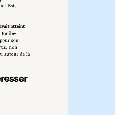
ier Est, 
vait atteint 
de Emile-
 pour son 
rus, non 
u autour de la 
éresser 