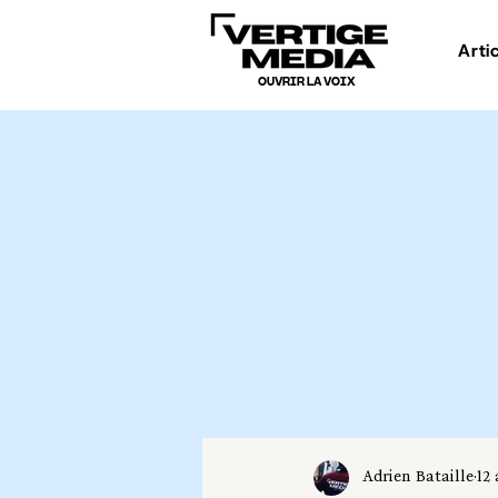
Arti
OUVRIR LA VOIX
Adrien Bataille
12