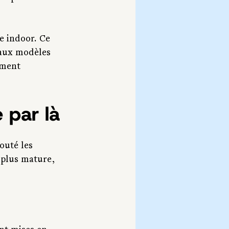
 indoor. Ce 
eaux modèles 
mment 
 par là
outé les 
 plus mature, 