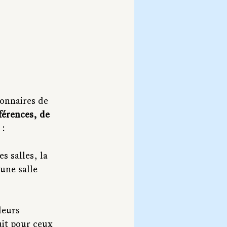
onnaires de 
férences, de 
 :
s salles, la 
une salle 
leurs 
uit pour ceux 