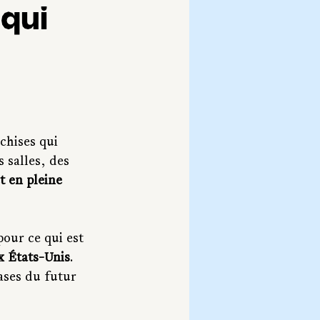
qui
chises qui 
 salles, des 
 en pleine 
pour ce qui est 
x États-Unis
. 
ases du futur 