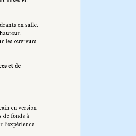
nt mises en 
drants en salle.
 hauteur.
ur les ouvreurs 
es et de 
ain en version 
s de fonds à 
r l’expérience 