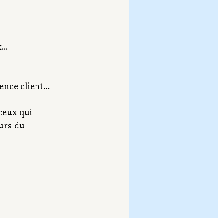
...
ience client…
ceux qui 
eurs du 