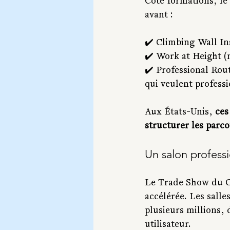
Côté formations, le 
avant : 
✔️ Climbing Wall In
✔️ Work at Height (n
✔️ Professional Rou
qui veulent professi
Aux États-Unis, 
ces
structurer les parc
Un salon profess
Le Trade Show du C
accélérée. Les salle
plusieurs millions,
utilisateur.