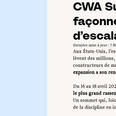
CWA Su
façonne
d’esca
Dernière mise à jour :
7 f
Aux États-Unis, l’es
lèvent des millions,
constructeurs de mur
expansion a son re
Du 16 au 18 avril 20
le plus grand rasse
Un sommet qui, loin 
de la discipline en i