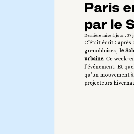
Paris e
par le 
Dernière mise à jour :
27 
C’était écrit : aprè
grenobloises, 
le Sal
urbaine
. Ce week-en
l’événement. Et quel
qu’un mouvement à v
projecteurs hivernau