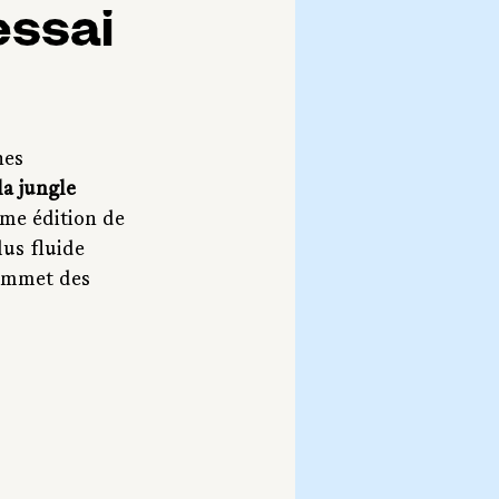
essai
nes 
la jungle 
ème édition de 
us fluide 
sommet des 