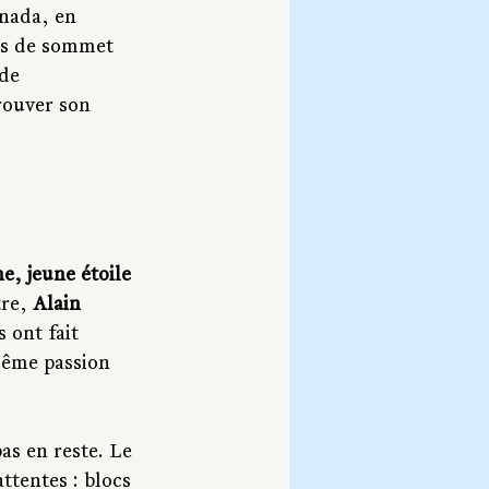
nada, en 
irs de sommet 
de 
rouver son 
e, jeune étoile 
re, 
Alain 
s ont fait 
même passion 
as en reste. Le 
ttentes : blocs 