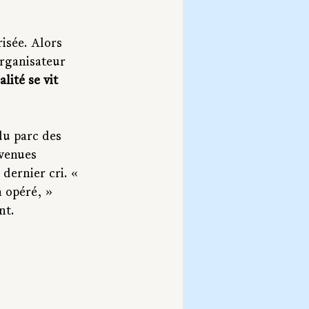
isée. Alors 
organisateur 
lité se vit 
du parc des 
 venues 
dernier cri. « 
a opéré, » 
nt.