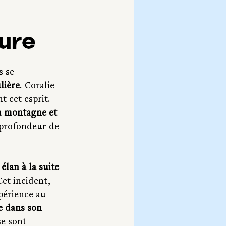
ture
s se 
lière
. Coralie 
 cet esprit. 
a montagne et 
a profondeur de 
élan à la suite 
Cet incident, 
périence au 
e dans son 
se sont 