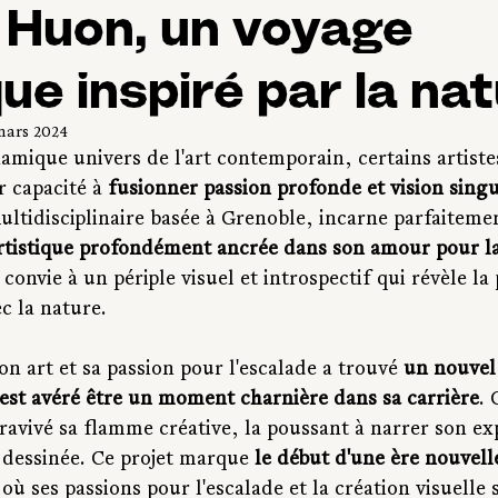
 Huon, un voyage
que inspiré par la na
mars 2024
amique univers de l'art contemporain, certains artiste
 capacité à 
fusionner passion profonde et vision singu
ltidisciplinaire basée à Grenoble, incarne parfaitement
rtistique profondément ancrée dans son amour pour l
s convie à un périple visuel et introspectif qui révèle l
c la nature.
n art et sa passion pour l'escalade a trouvé 
un nouvel 
'est avéré être un moment charnière dans sa carrière
. 
a ravivé sa flamme créative, la poussant à narrer son ex
 dessinée. Ce projet marque 
le début d'une ère nouvell
 où ses passions pour l'escalade et la création visuelle 