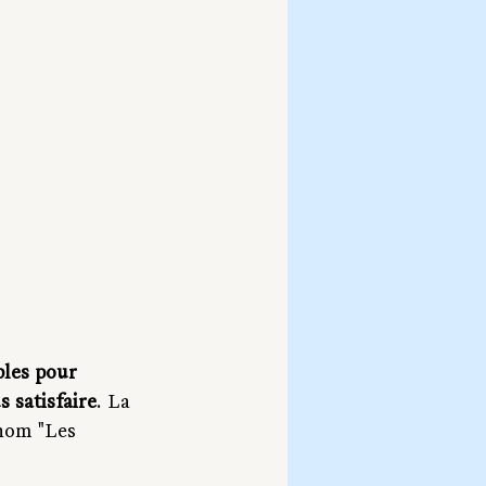
bles pour 
s satisfaire
. La 
nom "Les 