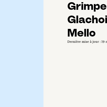
Grimper
Glachoi
Mello
Dernière mise à jour :
19 