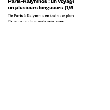
Paris-Kalymnos : un voyage
en plusieurs longueurs (1/5)
De Paris à Kalymnos en train : explorer
l'Europe par la grande voie, sans
compromis, ni avion.
Sport et compétitions
En Inde, l’escalade reste