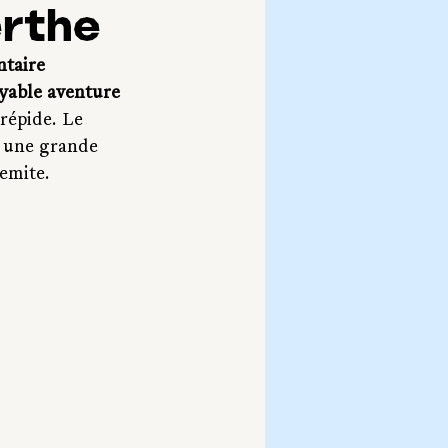
erthe
taire 
oyable aventure 
répide. Le 
, une grande 
semite.