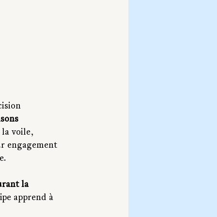
ision 
isons 
la voile, 
leur engagement 
e.
rant la 
uipe apprend à 