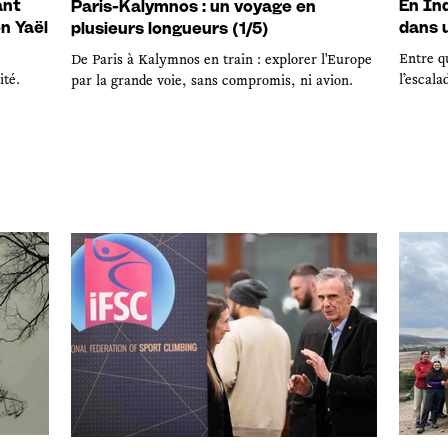
ant
En Ind
Paris-Kalymnos : un voyage en
on Yaël
dans 
plusieurs longueurs (1/5)
Entre qu
De Paris à Kalymnos en train : explorer l'Europe
ité.
l’escala
par la grande voie, sans compromis, ni avion.