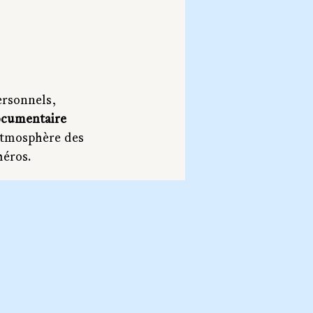
ersonnels, 
cumentaire 
atmosphère des 
héros.