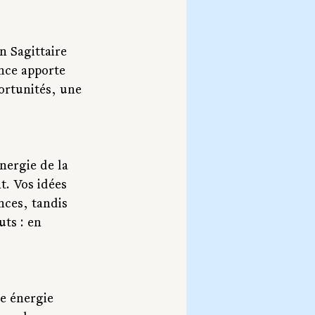
n Sagittaire 
nce apporte 
ortunités, une 
nergie de la 
. Vos idées 
nces, tandis 
ts : en 
e énergie 