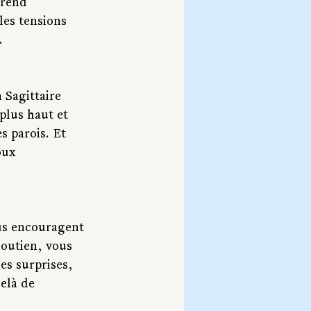
 rend 
les tensions 
.
 Sagittaire 
plus haut et 
s parois. Et 
oux 
us encouragent 
soutien, vous 
s surprises, 
elà de 