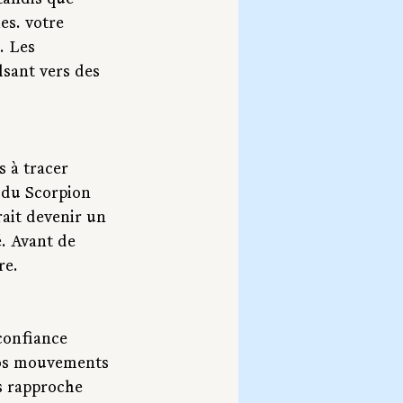
tandis que 
es. votre 
. Les 
sant vers des 
 à tracer 
n du Scorpion 
rait devenir un 
. Avant de 
re.
confiance 
vos mouvements 
s rapproche 