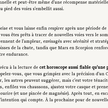
onnelle et peut-être même d'une récompense matérielle.
au pied des voies s'embellit aussi.
rise et vous laisse enfin respirer après une période de
, vous êtes prêts à tracer de nouvelles voies vers le so
rennent de l'ampleur, envisagés avec sérénité et straté
oisses de la chute, tandis que Mars en Scorpion renfor
tre endurance.
vécu à la lecture de 
cet horoscope aussi fiable qu'une pr
ppelez-vous, que vous grimpiez avec la précision d'un 
r, les astres peuvent suggérer, mais c'est votre ténacit
rs, enfilez vos chaussons, ajustez votre casque et prene
 sourire (et une pincée de magnésie). Après tout, en e
 l'intention qui compte. À la prochaine pour de nouvell