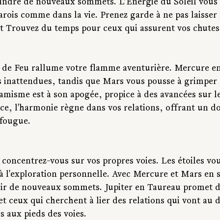
indre de nouveaux sommets. L’Énergie du Soleil vous
 parois comme dans la vie. Prenez garde à ne pas laisser 
et Trouvez du temps pour ceux qui assurent vos chutes
s de Feu rallume votre flamme aventurière. Mercure en
s inattendues, tandis que Mars vous pousse à grimper 
amisme est à son apogée, propice à des avancées sur le
ce, l'harmonie règne dans vos relations, offrant un d
 fougue.
 concentrez-vous sur vos propres voies. Les étoiles vo
 à l'exploration personnelle. Avec Mercure et Mars en 
rir de nouveaux sommets. Jupiter en Taureau promet de
et ceux qui cherchent à lier des relations qui vont au d
s aux pieds des voies.