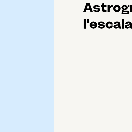
Astrog
l'esca