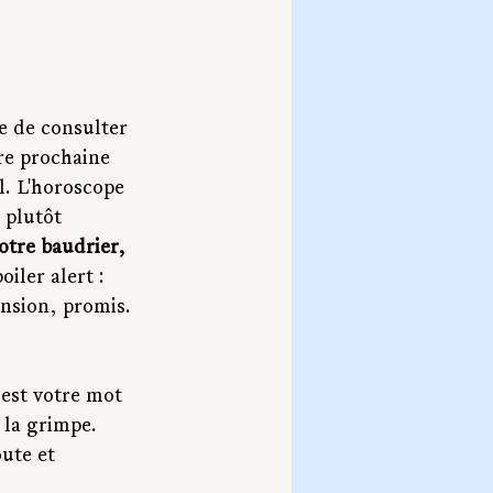
le de consulter 
re prochaine 
l. L'horoscope 
 plutôt 
otre baudrier, 
poiler alert : 
nsion, promis.
est votre mot 
 la grimpe. 
ute et 