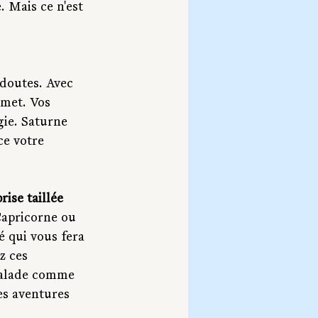
 Mais ce n'est 
 doutes. Avec 
mmet. Vos 
gie. Saturne 
ce votre 
ise taillée 
Capricorne ou 
é qui vous fera 
z ces 
scalade comme 
es aventures 