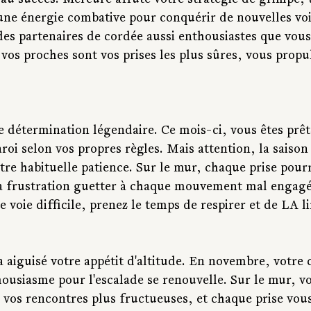
 au succès. Mercure affûte votre stratégie de grimpe, 
une énergie combative pour conquérir de nouvelles voi
des partenaires de cordée aussi enthousiastes que vous
os proches sont vos prises les plus sûres, vous propul
 détermination légendaire. Ce mois-ci, vous êtes prêts
aroi selon vos propres règles. Mais attention, la saiso
tre habituelle patience. Sur le mur, chaque prise pour
 la frustration guetter à chaque mouvement mal engagé
 voie difficile, prenez le temps de respirer et de LA li
 aiguisé votre appétit d'altitude. En novembre, votre 
thousiasme pour l'escalade se renouvelle. Sur le mur, 
, vos rencontres plus fructueuses, et chaque prise vou