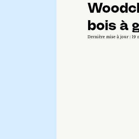
Woodcl
bois à 
Dernière mise à jour :
19 