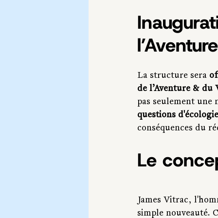
Inaugurati
l’Aventur
La structure sera 
of
de l’Aventure & du
pas seulement une no
questions d'écologi
conséquences du ré
Le conce
James Vitrac, l'hom
simple nouveauté. C