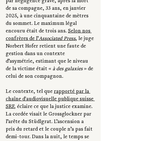
par négligence grave, après la mort 
de sa compagne, 33 ans, en janvier 
2025, à une cinquantaine de mètres 
du sommet. Le maximum légal 
encouru était de trois ans. 
Selon nos 
confrères de l’
Associated Press
, le juge 
Norbert Hofer retient une faute de 
gestion dans un contexte 
d’asymétrie, estimant que le niveau 
de la victime était «
 à des galaxies
 » de 
celui de son compagnon.
Le contexte, tel que 
rapporté par la 
chaîne d'audiovisuelle publique suisse 
SRF
, éclaire ce que la justice examine. 
La cordée visait le Grossglockner par 
l’arête du Stüdlgrat. L’ascension a 
pris du retard et le couple n’a pas fait 
demi-tour. Dans la nuit, le temps se 