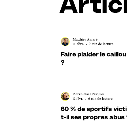
Artic
Matthieu Amaré
20 févr.
7 min de lecture
Faire plaider le caillo
?
Pierre-Gaël Pasquiou
12 févr.
6 min de lecture
60 % de sportifs victi
t-il ses propres abus