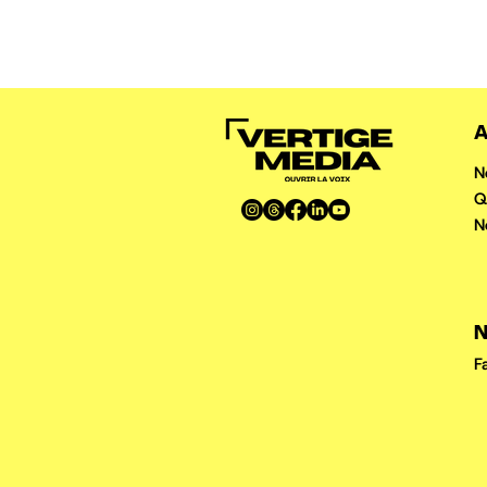
A
N
Q
N
N
F