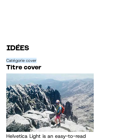
IDÉES
Catégorie cover
Titre cover
Helvetica Light is an easy-to-read