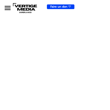
Faire un don 💛
OUVRIR LA VOIX